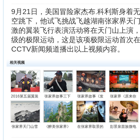
9月21日，美国冒险家杰布.科利斯身着无
空跳下，他试飞挑战飞越湖南张家界天门洞
激的翼装飞行表演活动将在天门山上演
级的极限运动，这是该项极限运动首次在
CCTV新闻频道播出以上视频内容。
相关视频
2016第五届翼装
张家界故事三下
张家界故事《发
张家界《原来你
飞行视频
锅《良心抉择》
票》视频
也在这里》小品
视频
视频
张家界天门山雪
《醉美张家界》
在张家界取景的
彭景泉苗族微电
后仙境视频在线
视频在线
电影和电视有多
影《寂寨》在线