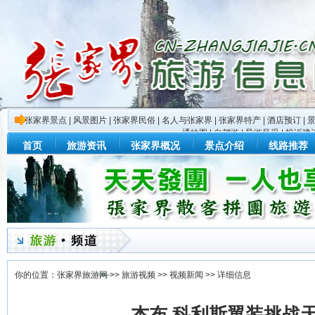
张家界景点
|
风景图片
|
张家界民俗
|
名人与张家界
|
张家界特产
|
酒店预订
|
通地图
|
自驾游
|
导游风采
|
投诉建
首页
旅游资讯
张家界概况
景点介绍
线路推荐
你的位置：
张家界旅游网
>>
旅游视频
>>
视频新闻
>> 详细信息
杰布.科利斯翼装挑战