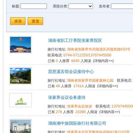
标题:
系统分类:
发布者:
旅行社等级:
发布时间: 从
湖南省职工疗养院张家界院区
旅行社地址:
湖南省张家界市武陵源区武陵西路633号
联系电话:
0744-5712255/13707445500
已有
0
人推荐
6645
人阅读 (
详细内容>>
)
琵琶溪宾馆会议接待中心
旅行社地址:
湖南省张家界市国家森林公园
联系电话
已有
49
人推荐
17414
人阅读 (
详细内容>>
)
张家界会议会务接待
旅行社地址:
张家界会议旅游
联系电话:
1370744550
已有
278
人推荐
23390
人阅读 (
详细内容>>
)
湖南湘中旅国际旅行社有限公司
旅行社地址:
张家界永定区官黎坪桂花园A2座2107室