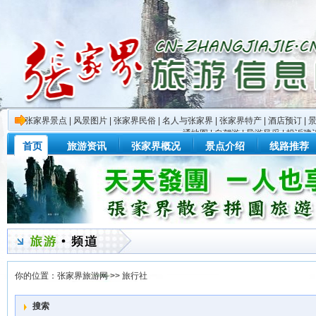
张家界景点
|
风景图片
|
张家界民俗
|
名人与张家界
|
张家界特产
|
酒店预订
|
通地图
|
自驾游
|
导游风采
|
投诉建
首页
旅游资讯
张家界概况
景点介绍
线路推荐
你的位置：
张家界旅游网
>>
旅行社
搜索