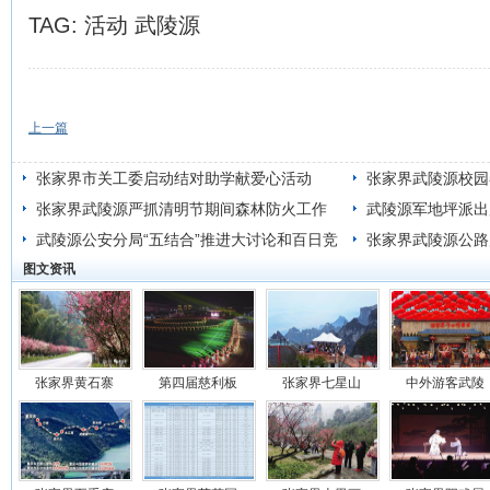
TAG:
活动
武陵源
上一篇
张家界市关工委启动结对助学献爱心活动
张家界武陵源校园
张家界武陵源严抓清明节期间森林防火工作
武陵源军地坪派出
武陵源公安分局“五结合”推进大讨论和百日竞
张家界武陵源公路
图文资讯
赛活动
张家界黄石寨
第四届慈利板
张家界七星山
中外游客武陵