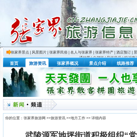
张家界景点
|
风景图片
|
张家界民俗
|
名人与张家界
|
张家界特产
|
酒店预订
|
通地图
|
自驾游
|
导游风采
|
投诉建
首页
旅游资讯
张家界概况
景点介绍
线路推荐
你的位置：
张家界旅游网
>>
旅游资讯
>>
地方工作
>> 详细内容
武陵源军地坪街道积极组织“党