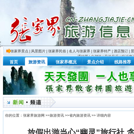
张家界景点
|
风景图片
|
张家界民俗
|
名人与张家界
|
张家界特产
|
酒店预订
|
通地图
|
自驾游
|
导游风采
|
投诉建
首页
旅游资讯
张家界概况
景点介绍
线路推荐
你的位置：
张家界旅游网
>>
旅游资讯
>>
省内旅游资讯
>> 详细内容
放假出游当心“幽灵”旅行社 