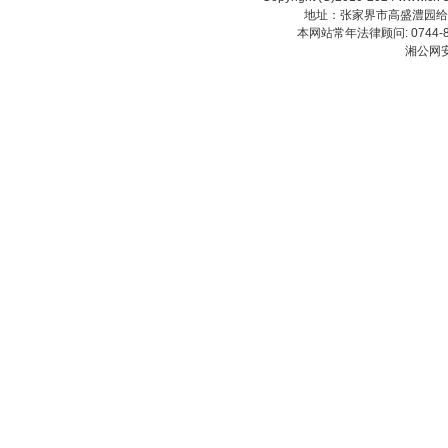
地址：张家界市高盛澧园给力大厦23
本网站常年法律顾问: 0744-83
湘公网安备