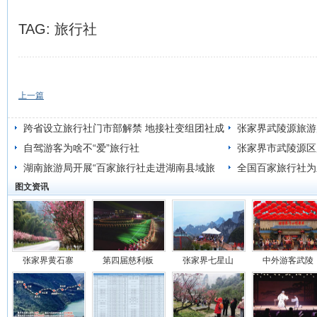
TAG:
旅行社
上一篇
跨省设立旅行社门市部解禁 地接社变组团社成
张家界武陵源旅游
为可能
自驾游客为啥不“爱”旅行社
人
张家界市武陵源区
湖南旅游局开展“百家旅行社走进湖南县域旅
全国百家旅行社为
图文资讯
游”活动
张家界黄石寨
第四届慈利板
张家界七星山
中外游客武陵