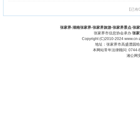
【已有
张家界-湖南张家界-张家界旅游-张家界景点-张家界酒
张家界市信息协会承办
张家
Copyright (C)2010-2024 www.cn-z
地址：张家界市高盛澧园给力大厦23
本网站常年法律顾问: 0744-83
湘公网安备