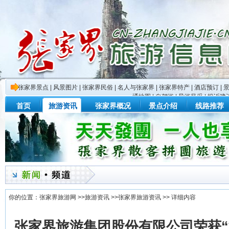
张家界景点
|
风景图片
|
张家界民俗
|
名人与张家界
|
张家界特产
|
酒店预订
|
通地图
|
自驾游
|
导游风采
|
投诉建
首页
旅游资讯
张家界概况
景点介绍
线路推荐
你的位置：
张家界旅游网
>>
旅游资讯
>>
张家界旅游资讯
>> 详细内容
张家界旅游集团股份有限公司荣获“