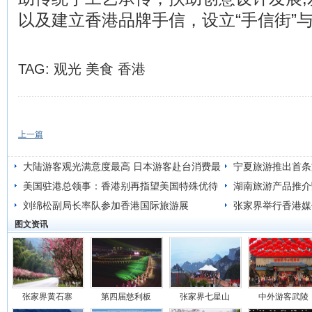
以及建立香港品牌手信，设立“手信街”与
TAG:
观光
美食
香港
上一篇
大陆游客观光满意度最高 日本游客赴台消费最
宁夏旅游推出首条
给力
美国驻港总领事：香港别再指望美国特殊优待
湖南旅游产品推介
刘绵松副局长率队参加香港国际旅游展
办
张家界举行香港媒
图文资讯
推荐重点
张家界黄石寨
第四届慈利板
张家界七星山
中外游客武陵