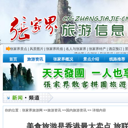
张家界景点
|
风景图片
|
张家界民俗
|
名人与张家界
|
张家界特产
|
酒店预订
|
通地图
|
自驾游
|
导游风采
|
投诉建
首页
旅游资讯
张家界概况
景点介绍
线路推荐
你的位置：
张家界旅游网
>>
旅游资讯
>>
国内旅游资讯
>> 详细内容
美食旅游是香港最大卖点 旅