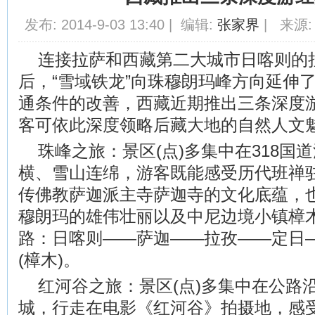
发布: 2014-9-03 13:40 | 编辑:
张家界
| 来源:
连接拉萨和西藏第二大城市日喀则的
后，“雪域铁龙”向珠穆朗玛峰方向延伸了
通条件的改善，西藏近期推出三条深度
客可依此深度领略后藏大地的自然人文
珠峰之旅：景区(点)多集中在318国
横、雪山连绵，游客既能感受历代班禅
传佛教萨迦派主寺萨迦寺的文化底蕴，
穆朗玛的雄伟壮丽以及中尼边境小镇樟
路：日喀则——萨迦——拉孜——定日
(樟木)。
红河谷之旅：景区(点)多集中在公路
城，行走在电影《红河谷》拍摄地，感