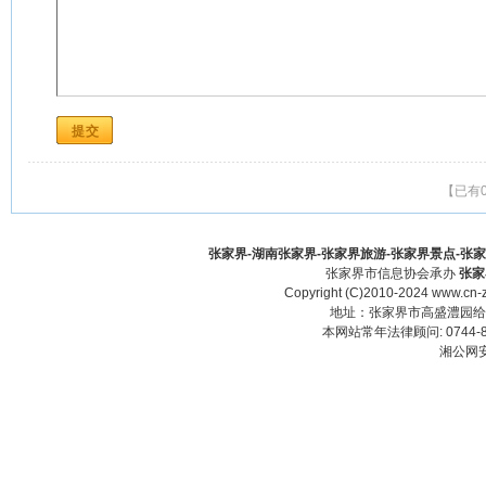
【已有
张家界-湖南张家界-张家界旅游-张家界景点-张家界酒
张家界市信息协会承办
张家
Copyright (C)2010-2024 www.cn-z
地址：张家界市高盛澧园给力大厦23
本网站常年法律顾问: 0744-83
湘公网安备