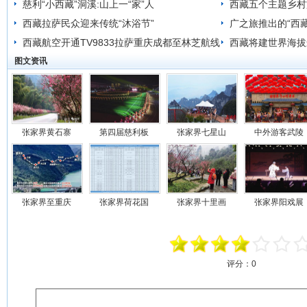
慈利“小西藏”洞溪:山上一“家”人
西藏五个主题乡村
西藏拉萨民众迎来传统“沐浴节”
广之旅推出的“西
西藏航空开通TV9833拉萨重庆成都至林芝航线
西藏将建世界海拔
图文资讯
张家界黄石寨
第四届慈利板
张家界七星山
中外游客武陵
张家界至重庆
张家界荷花国
张家界十里画
张家界阳戏展
评分：
0