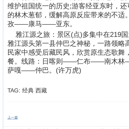
维护祖国统一的历史;游客经亚东时，还
的林木葱郁，缓解高原反应带来的不适
孜——康马——亚东。
雅江源之旅：景区(点)多集中在219
雅江源头第一县仲巴之神秘，一路领略
民家中感受后藏民风，欣赏原生态歌舞
餐。线路：日喀则——仁布——南木林
萨嘎——仲巴。(许万虎)
TAG:
经典
西藏
上一篇