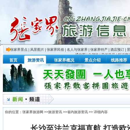
张家界景点
|
风景图片
|
张家界民俗
|
名人与张家界
|
张家界特产
|
酒店预订
|
通地图
|
自驾游
|
导游风采
|
投诉建
首页
旅游资讯
张家界概况
景点介绍
线路推荐
你的位置：
张家界旅游网
>>
旅游资讯
>>
省内旅游资讯
>> 详细内容
长沙至法兰克福直航 打造欧