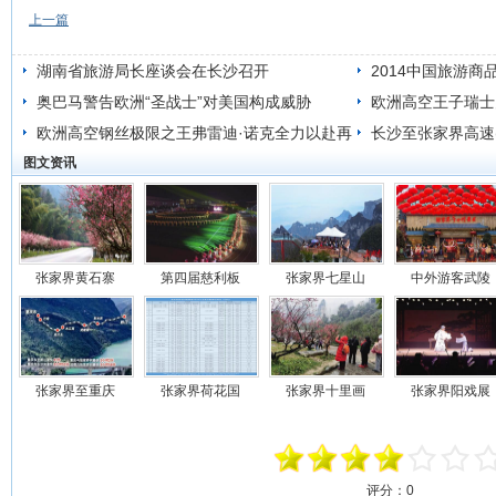
上一篇
湖南省旅游局长座谈会在长沙召开
2014中国旅游
奥巴马警告欧洲“圣战士”对美国构成威胁
长沙举行
欧洲高空王子瑞士
欧洲高空钢丝极限之王弗雷迪·诺克全力以赴再
失败
长沙至张家界高速
图文资讯
战天门山
张家界黄石寨
第四届慈利板
张家界七星山
中外游客武陵
张家界至重庆
张家界荷花国
张家界十里画
张家界阳戏展
评分：
0