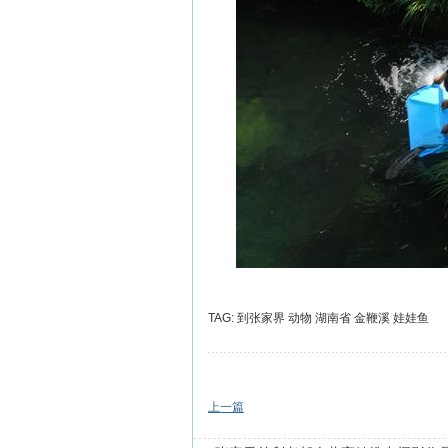
TAG:
到张家界
动物
湖南省
金鞭溪
娃娃鱼
上一篇