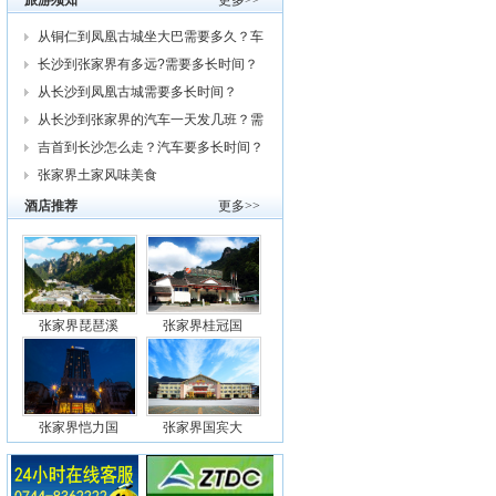
旅游须知
更多>>
从铜仁到凤凰古城坐大巴需要多久？车
费
长沙到张家界有多远?需要多长时间？
从
从长沙到凤凰古城需要多长时间？
从长沙到张家界的汽车一天发几班？需
要
吉首到长沙怎么走？汽车要多长时间？
我
张家界土家风味美食
酒店推荐
更多>>
张家界琵琶溪
张家界桂冠国
张家界恺力国
张家界国宾大