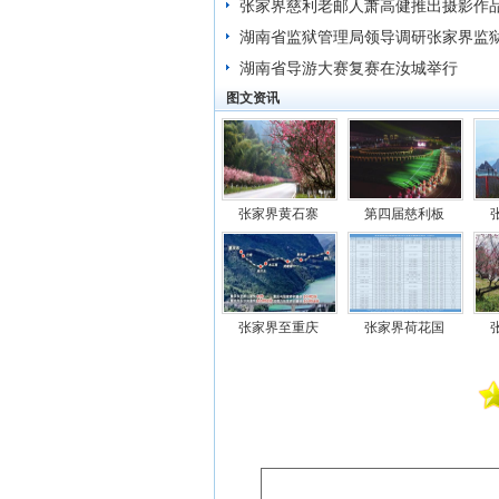
张家界慈利老邮人萧高健推出摄影作
家界掠影》
湖南省监狱管理局领导调研张家界监
作
湖南省导游大赛复赛在汝城举行
图文资讯
张家界黄石寨
第四届慈利板
张家界至重庆
张家界荷花国