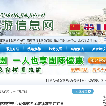
【
张家界
|
张家界特产
|
酒店预订
|
景点门票
|
旅游车队
|
旅行社
|
景点导游词
|
交
通地图
|
自驾游
|
导游风采
|
投诉建议
景点介绍
线路推荐
旅游交通
宾馆酒店
美食娱乐
[
本站公告
]
张家界旅游资讯
|
省内旅游资讯
|
国
界旅游资讯
>> 详细内容
在线投稿
物救护中心到张家界金鞭溪放生娃娃鱼