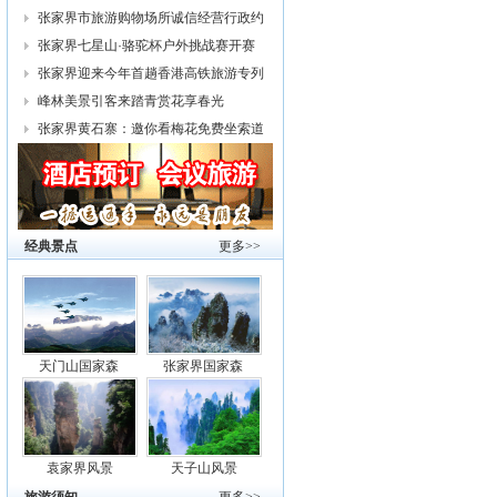
幕
张家界市旅游购物场所诚信经营行政约
谈
张家界七星山·骆驼杯户外挑战赛开赛
张家界迎来今年首趟香港高铁旅游专列
峰林美景引客来踏青赏花享春光
张家界黄石寨：邀你看梅花免费坐索道
经典景点
更多>>
天门山国家森
张家界国家森
袁家界风景
天子山风景