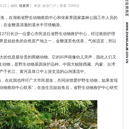
04:22 | 编辑:
张家界
| 来源: 旅游门户 | 查看: 2589次
娃娃鱼，在湖南省野生动物救助中心和张家界国家森林公园工作人员的
，在金鞭溪清澈的溪水中尽情畅游。
月27日长沙一位爱心市民送往省野生动物救护中心，经过救助护理
界是娃娃鱼的自然原产地之一，金鞭溪景色优美，气候适宜，所以
大的也是最珍贵的两栖动物。它的叫声很像幼儿哭声，因此人们又
野生动物，是野生动物基因保护品种。中国大鲵除西藏、内蒙、台湾
产于长江、黄河及珠江中上游支流的山涧溪流中。
助，在此我也呼吁广大市民朋友，共同珍惜爱护野生动物，如果发现
动物救助中心联系”，在放生完娃娃鱼后，省野生动物救护中心研究