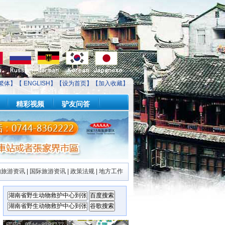
繁体】【
ENGLISH
】【
设为首页
】【
加入收藏
】
精彩视频
驴友问答
内旅游资讯
|
国际旅游资讯
|
政策法规
|
地方工作