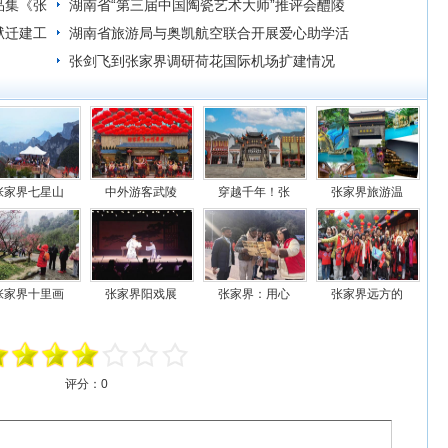
品集《张
湖南省“第三届中国陶瓷艺术大师”推评会醴陵
狱迁建工
大师独占鳌头
湖南省旅游局与奥凯航空联合开展爱心助学活
动
张剑飞到张家界调研荷花国际机场扩建情况
张家界七星山
中外游客武陵
穿越千年！张
张家界旅游温
张家界十里画
张家界阳戏展
张家界：用心
张家界远方的
评分：
0