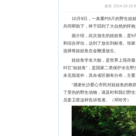
发布: 2014-10-10 
10月9日，一条重约5斤的野生
共同帮助下，终于回到了大自然的怀抱
据介绍，此次放生的娃娃鱼，是9
和综合评估，达到了放生到标准。张家
选择将娃娃鱼在金鞭溪放生。
娃娃鱼学名大鲵，是世界上现存最
叫它“娃娃鱼”，是国家二类保护水生
未见报道外，其余省区都有分布，主要
“感谢长沙爱心市民对娃娃鱼的救
了受伤的野生动物，请及时和我们野生
员姜卫星这样告诉笔者。（邓玲芳）