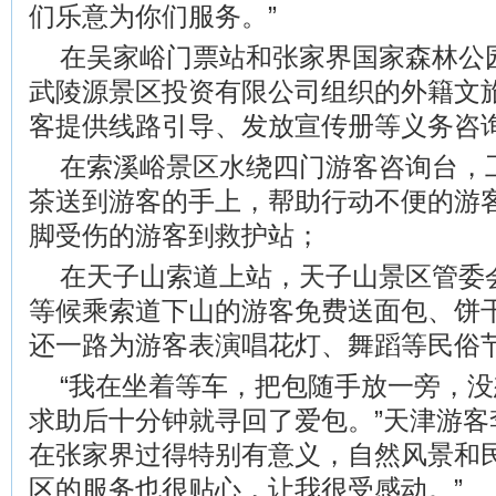
们乐意为你们服务。”
在吴家峪门票站和张家界国家森林公
武陵源景区投资有限公司组织的外籍文
客提供线路引导、发放宣传册等义务咨
在索溪峪景区水绕四门游客咨询台，
茶送到游客的手上，帮助行动不便的游客
脚受伤的游客到救护站；
在天子山索道上站，天子山景区管委
等候乘索道下山的游客免费送面包、饼
还一路为游客表演唱花灯、舞蹈等民俗
“我在坐着等车，把包随手放一旁，
求助后十分钟就寻回了爱包。”天津游客
在张家界过得特别有意义，自然风景和
区的服务也很贴心，让我很受感动。”