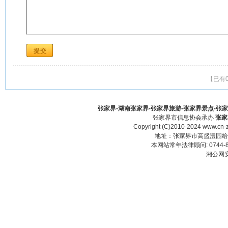
【已有
张家界-湖南张家界-张家界旅游-张家界景点-张家界酒
张家界市信息协会承办
张家
Copyright (C)2010-2024 www.cn-z
地址：张家界市高盛澧园给力大厦23
本网站常年法律顾问: 0744-83
湘公网安备