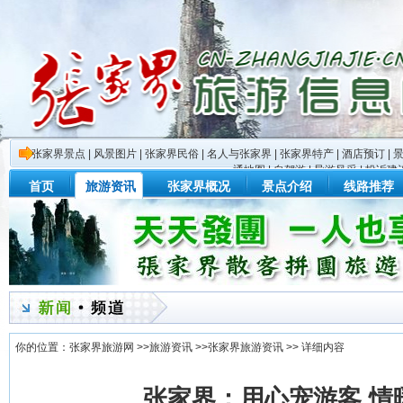
张家界景点
|
风景图片
|
张家界民俗
|
名人与张家界
|
张家界特产
|
酒店预订
|
通地图
|
自驾游
|
导游风采
|
投诉建
首页
旅游资讯
张家界概况
景点介绍
线路推荐
你的位置：
张家界旅游网
>>
旅游资讯
>>
张家界旅游资讯
>> 详细内容
张家界：用心宠游客 情