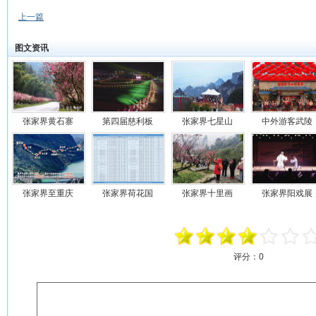
上一篇
图文资讯
张家界黄石寨
第四届慈利板
张家界七星山
中外游客武陵
张家界至重庆
张家界荷花国
张家界十里画
张家界阳戏展
评分：
0