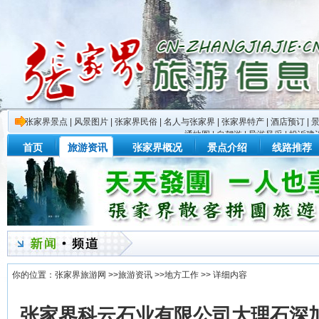
张家界景点
|
风景图片
|
张家界民俗
|
名人与张家界
|
张家界特产
|
酒店预订
|
通地图
|
自驾游
|
导游风采
|
投诉建
首页
旅游资讯
张家界概况
景点介绍
线路推荐
你的位置：
张家界旅游网
>>
旅游资讯
>>
地方工作
>> 详细内容
张家界科云石业有限公司大理石深