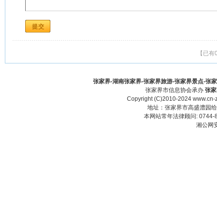
【已有
张家界-湖南张家界-张家界旅游-张家界景点-张家界酒
张家界市信息协会承办
张家
Copyright (C)2010-2024 www.cn-z
地址：张家界市高盛澧园给力大厦23
本网站常年法律顾问: 0744-83
湘公网安备