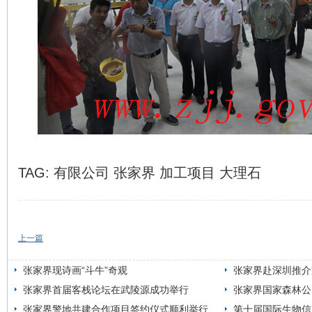
TAG:
有限公司
张家界
加工项目
大理石
上一篇
张家界现诗画“斗牛”奇观
张家界赴深圳推介
张家界首届客栈论坛在武陵源成功举行
日开通
张家界国家森林公
张家界警地共建合作项目签约仪式顺利举行
第十届国际生物信