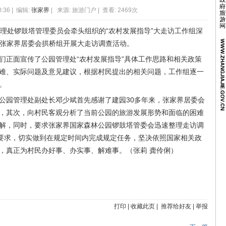
0:36 | 编辑:
张家界
| 来源: 旅游门户 | 查看: 2469次
管理处锣鼓塔管理委员会牵头组织的“农村发展指导”大走访工作组深
-张家界居委会拱桥组开展大走访调查活动。
们正面宣传了公园管理处“农村发展指导”具体工作思路和相关政策
难、实际问题及意见建议，根据村民提出的相关问题，工作组逐一
。
公园管理处副处长邓少斌首先感谢了建园30多年来，张家界居委会
，其次，向村民客观分析了当前公园的旅游发展形势和面临的困难
解，同时，要求张家界国家森林公园锣鼓塔管委会迅速整理走访调
动要求，切实做到在规定时间内完成规定任务，坚决依照国家相关政
，真正为村民办好事、办实事、解难事。（张莉 龚伶俐）
打印
|
收藏此页
|
推荐给好友
|
举报