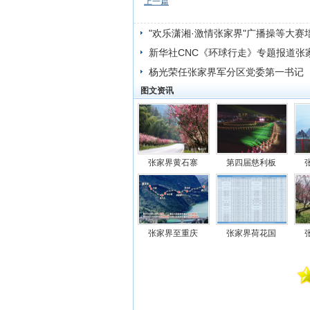
上一篇
"欢乐潇湘·激情张家界"广播操等大赛
班
新华社CNC《环球行走》专题报道张
杨光荣任张家界军分区党委第一书记
图文资讯
张家界黄石寨
第四届慈利板
张家界至重庆
张家界荷花国