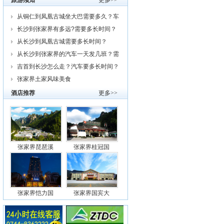
旅游须知
更多>>
从铜仁到凤凰古城坐大巴需要多久？车
费
长沙到张家界有多远?需要多长时间？
从
从长沙到凤凰古城需要多长时间？
从长沙到张家界的汽车一天发几班？需
要
吉首到长沙怎么走？汽车要多长时间？
我
张家界土家风味美食
酒店推荐
更多>>
张家界琵琶溪
张家界桂冠国
张家界恺力国
张家界国宾大