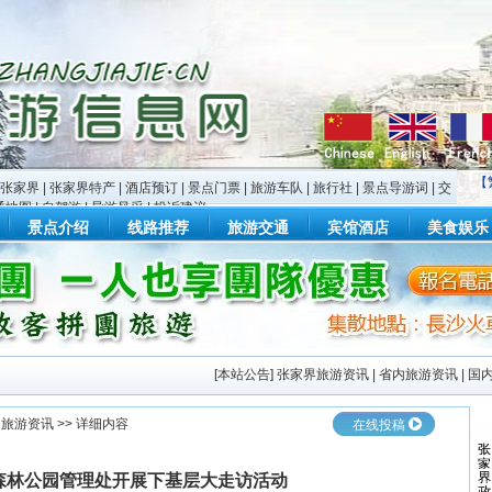
【
张家界
|
张家界特产
|
酒店预订
|
景点门票
|
旅游车队
|
旅行社
|
景点导游词
|
交
通地图
|
自驾游
|
导游风采
|
投诉建议
景点介绍
线路推荐
旅游交通
宾馆酒店
美食娱乐
[
本站公告
]
张家界旅游资讯
|
省内旅游资讯
|
国
界旅游资讯
>> 详细内容
在线投稿
森林公园管理处开展下基层大走访活动