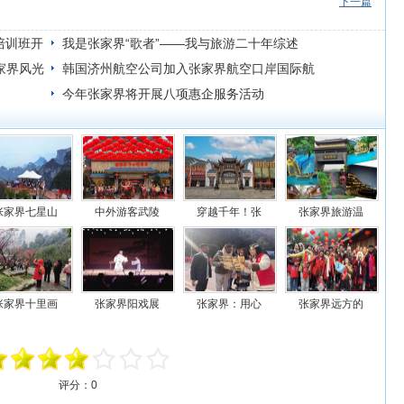
下一篇
培训班开
我是张家界“歌者”——我与旅游二十年综述
家界风光
韩国济州航空公司加入张家界航空口岸国际航
线运营
今年张家界将开展八项惠企服务活动
张家界七星山
中外游客武陵
穿越千年！张
张家界旅游温
张家界十里画
张家界阳戏展
张家界：用心
张家界远方的
评分：
0