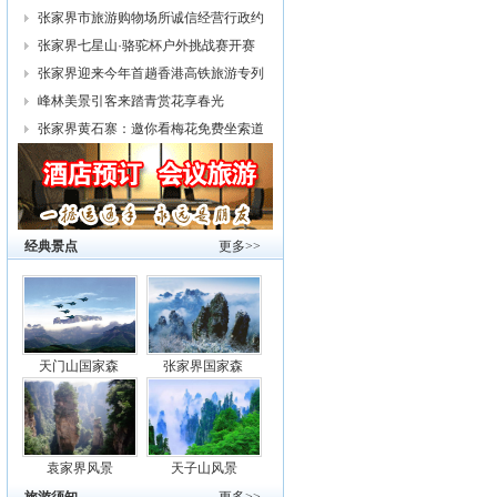
幕
张家界市旅游购物场所诚信经营行政约
谈
张家界七星山·骆驼杯户外挑战赛开赛
张家界迎来今年首趟香港高铁旅游专列
峰林美景引客来踏青赏花享春光
张家界黄石寨：邀你看梅花免费坐索道
经典景点
更多>>
天门山国家森
张家界国家森
袁家界风景
天子山风景