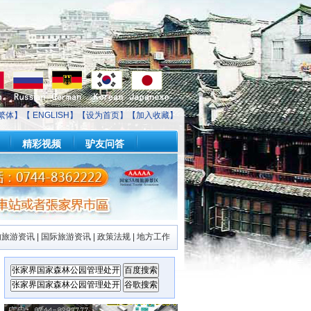
繁体】【
ENGLISH
】【
设为首页
】【
加入收藏
】
精彩视频
驴友问答
内旅游资讯
|
国际旅游资讯
|
政策法规
|
地方工作