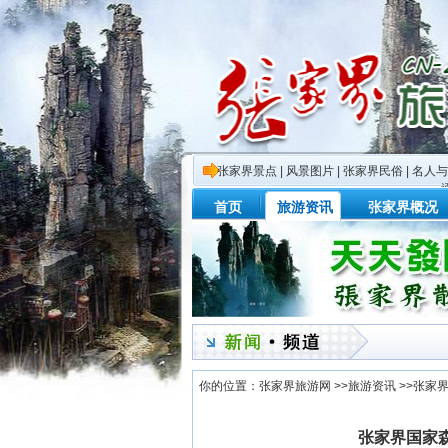
张家界景点
|
风景图片
|
张家界民俗
|
名人与
首页
旅游资讯
张家界概况
你的位置：
张家界旅游网
>>
旅游资讯
>>
张家
张家界国家