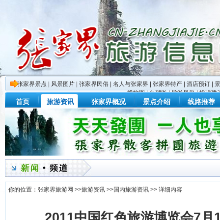
张家界景点
|
风景图片
|
张家界民俗
|
名人与张家界
|
张家界特产
|
酒店预订
|
通地图
|
自驾游
|
导游风采
|
投诉建
首页
旅游资讯
张家界概况
景点介绍
线路推荐
你的位置：
张家界旅游网
>>
旅游资讯
>>
国内旅游资讯
>> 详细内容
2011中国红色旅游博览会7月