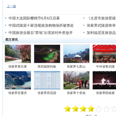
上一篇
中国大连国际樱桃节6月6日启幕
《太原市旅游星级
中国武陵源十家违规旅游购物场所被查处
施
张家界武陵源将举
中国旅游业最后“禁地”出境游对外资放开
会
加利福尼亚旅游品
图文资讯
张家界黄石寨
第四届慈利板
张家界七星山
中外游客武陵
张家界至重庆
张家界荷花国
张家界十里画
张家界阳戏展