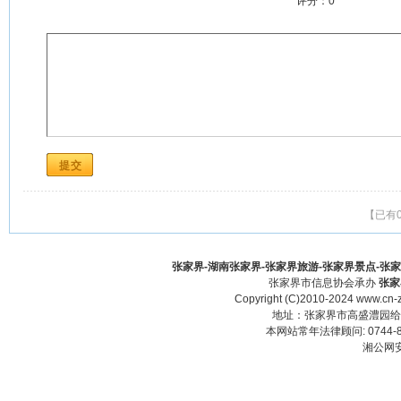
评分：
0
【已有
张家界-湖南张家界-张家界旅游-张家界景点-张家界酒
张家界市信息协会承办
张家
Copyright (C)2010-2024 www.cn-z
地址：张家界市高盛澧园给力大厦23
本网站常年法律顾问: 0744-83
湘公网安备