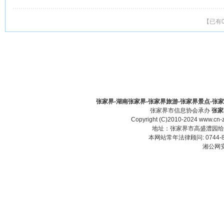
【已有
张家界-湖南张家界-张家界旅游-张家界景点-张家界酒
张家界市信息协会承办
张家
Copyright (C)2010-2024 www.cn-z
地址：张家界市高盛澧园给力大厦23
本网站常年法律顾问: 0744-83
湘公网安备