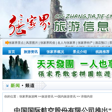
张家界景点
|
风景图片
|
张家界民俗
|
名人与张家界
|
张家界特产
|
酒店预订
|
通地图
|
自驾游
|
导游风采
|
投诉建
首页
旅游资讯
张家界概况
景点介绍
线路推荐
你的位置：
张家界旅游网
>>
旅游资讯
>>
国内旅游资讯
>> 详细内容
中国国际航空股份有限公司推出“