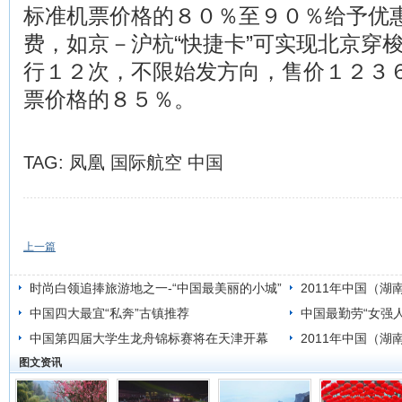
标准机票价格的８０％至９０％给予优
费，如京－沪杭“快捷卡”可实现北京穿
行１２次，不限始发方向，售价１２３
票价格的８５％。
TAG:
凤凰
国际航空
中国
上一篇
时尚白领追捧旅游地之一-“中国最美丽的小城”
2011年中国（湖
凤凰古城
中国四大最宜“私奔”古镇推荐
首发
中国最勤劳“女强
中国第四届大学生龙舟锦标赛将在天津开幕
2011年中国（
图文资讯
幕