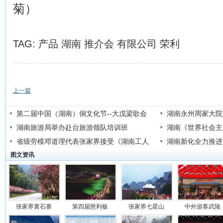
菊）
TAG:
产品
湖南
推介会
有限公司
荣利
上一篇
第二届中国（湖南）侗文化节--大戊梁歌会
湖南永州周家大院 
湖南旅游局举办赴台旅游领队培训班
湖南《世界社会主
省级劳模邓道理代表张家界接受《湖南工人
湖南新化全力推进
图文资讯
报》专访
梅山”
张家界黄石寨
第四届慈利板
张家界七星山
中外游客武陵