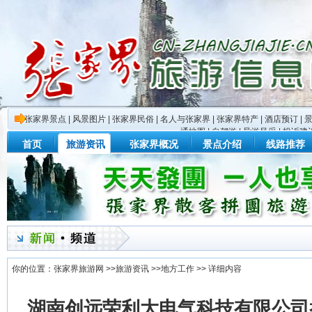
张家界景点
|
风景图片
|
张家界民俗
|
名人与张家界
|
张家界特产
|
酒店预订
|
通地图
|
自驾游
|
导游风采
|
投诉建
首页
旅游资讯
张家界概况
景点介绍
线路推荐
你的位置：
张家界旅游网
>>
旅游资讯
>>
地方工作
>> 详细内容
湖南创远荣利大电气科技有限公司举