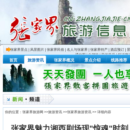
张家界景点
|
风景图片
|
张家界民俗
|
名人与张家界
|
张家界特产
|
酒店预订
|
通地图
|
自驾游
|
导游风采
|
投诉建
首页
旅游资讯
张家界概况
景点介绍
线路推荐
你的位置：
张家界旅游网
>>
旅游资讯
>>
张家界旅游资讯
>> 详细内容
张家界魅力湘西剧场现"惊魂"时刻