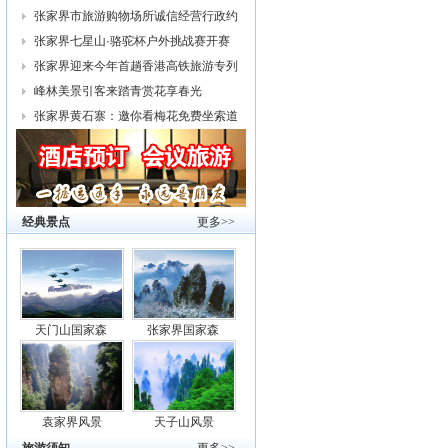
幕
张家界市旅游购物场所诚信经营行政约
谈
张家界七星山·骆驼杯户外挑战赛开赛
张家界迎来今年首趟香港高铁旅游专列
峰林美景引客来踏青赏花享春光
张家界黄石寨：邀你看梅花免费坐索道
经典景点
更多>>
天门山国家森
张家界国家森
袁家界风景
天子山风景