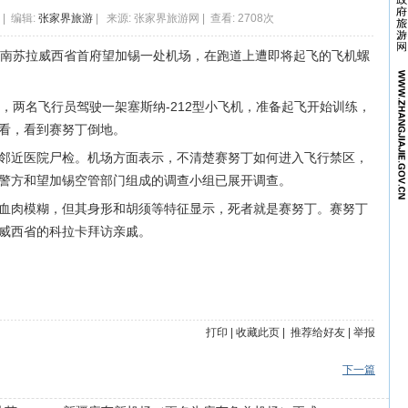
0 | 编辑:
张家界旅游
| 来源: 张家界旅游网 | 查看: 2708次
南苏拉威西省首府望加锡一处机场，在跑道上遭即将起飞的飞机螺
两名飞行员驾驶一架塞斯纳-212型小飞机，准备起飞开始训练，
看，看到赛努丁倒地。
近医院尸检。机场方面表示，不清楚赛努丁如何进入飞行禁区，
警方和望加锡空管部门组成的调查小组已展开调查。
肉模糊，但其身形和胡须等特征显示，死者就是赛努丁。赛努丁
威西省的科拉卡拜访亲戚。
打印
|
收藏此页
|
推荐给好友
|
举报
下一篇