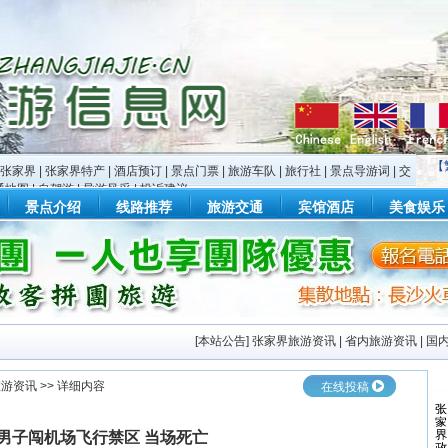
【
张家界
|
张家界特产
|
酒店预订
|
景点门票
|
旅游车队
|
旅行社
|
景点导游词
|
交
通地图
|
自驾游
|
导游风采
|
投诉建议
景点介绍
线路推荐
旅游交通
宾馆酒店
美食娱乐
[
本站公告
]
张家界旅游资讯
|
省内旅游资讯
|
国
旅游资讯
>> 详细内容
在线投稿
男子闯机场飞行禁区 当场死亡