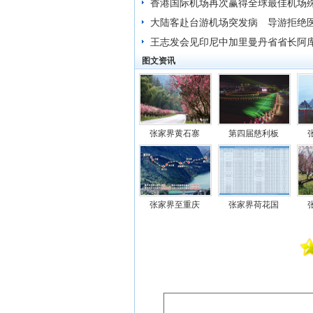
香港国际机场再次赢得全球最佳机场
大陆客赴台游机场突发病 导游拒绝
险酿祸
王志发会见印尼中加里曼丹省省长阿库
图文资讯
纳郎
张家界黄石寨
第四届慈利板
张家界至重庆
张家界荷花国