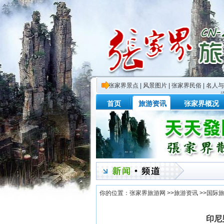
张家界景点
|
风景图片
|
张家界民俗
|
名人与
首页
旅游资讯
张家界概况
你的位置：
张家界旅游网
>>
旅游资讯
>>
国际
印尼