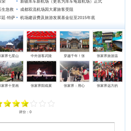
殊荣
新疆库车新机场（更名为库车龟兹机场）正式
医生急救
通航
成都双流机场因大雾旅客受阻
廷·特萨
机场建设费及旅游发展基金征至2015年底
张家界七星山
中外游客武陵
穿越千年！张
张家界旅游温
张家界十里画
张家界阳戏展
张家界：用心
张家界远方的
评分：
0