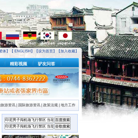
繁体】【
ENGLISH
】【
设为首页
】【
加入收藏
】
精彩视频
驴友问答
内旅游资讯
|
国际旅游资讯
|
政策法规
|
地方工作