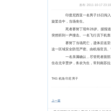
发布: 2011-10-17 23:1
印度尼西亚一名男子15日闯入
旋桨击中，当场丧生。
死者赛努丁现年28岁。据报道，
突然听到一声撞击。一名飞行员下机查
赛努丁当场死亡，遗体后送至邻
这一区域安全防范严密。由机场官员、
一名亲属确认，尽管死者面部血
住在北辛贾伊，务农为生，常到南苏拉
TAG:
机场
印尼
男子
上一篇