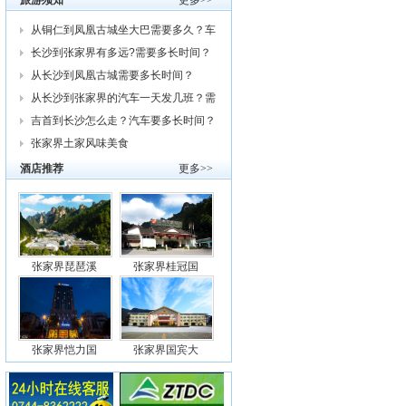
旅游须知
更多>>
从铜仁到凤凰古城坐大巴需要多久？车
费
长沙到张家界有多远?需要多长时间？
从
从长沙到凤凰古城需要多长时间？
从长沙到张家界的汽车一天发几班？需
要
吉首到长沙怎么走？汽车要多长时间？
我
张家界土家风味美食
酒店推荐
更多>>
张家界琵琶溪
张家界桂冠国
张家界恺力国
张家界国宾大