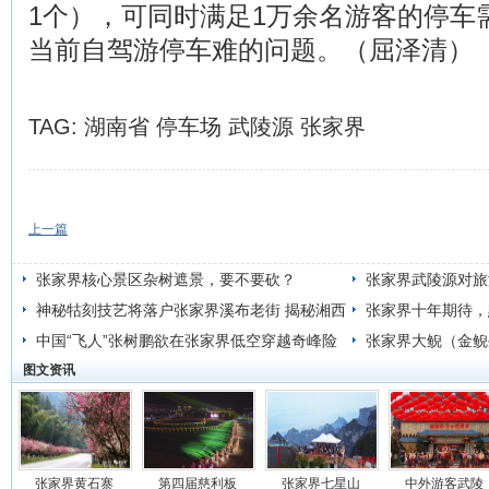
1个），可同时满足1万余名游客的停车
当前自驾游停车难的问题。（屈泽清）
TAG:
湖南省
停车场
武陵源
张家界
上一篇
张家界核心景区杂树遮景，要不要砍？
张家界武陵源对旅游
神秘牯刻技艺将落户张家界溪布老街 揭秘湘西
放心满意
张家界十年期待，
奇技
中国“飞人”张树鹏欲在张家界低空穿越奇峰险
张家界大鲵（金鲵
图文资讯
壑
张家界黄石寨
第四届慈利板
张家界七星山
中外游客武陵