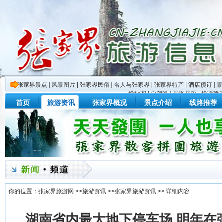
张家界景点
|
风景图片
|
张家界民俗
|
名人与张家界
|
张家界特产
|
酒店预订
|
通地图
|
自驾游
|
导游风采
|
投诉建
首页
旅游资讯
张家界概况
景点介绍
线路推荐
你的位置：
张家界旅游网
>>
旅游资讯
>>
张家界旅游资讯
>> 详细内容
湖南省内最大地下停车场 明年在