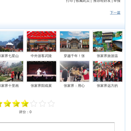
打印
|
收藏此页
|
推荐给好友
|
举报
下一篇
张家界七星山
中外游客武陵
穿越千年！张
张家界旅游温
张家界十里画
张家界阳戏展
张家界：用心
张家界远方的
评分：
0