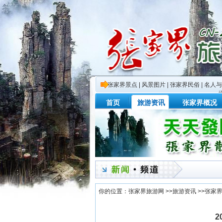
张家界景点
|
风景图片
|
张家界民俗
|
名人与
首页
旅游资讯
张家界概况
你的位置：
张家界旅游网
>>
旅游资讯
>>
张家
2