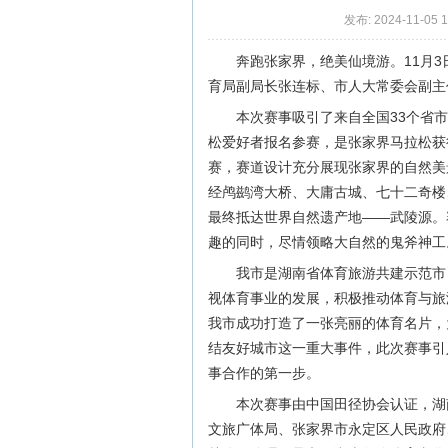
发布: 2024-11-05 
奔跑张家界，绝美仙境游。11月3日
育局副局长张连标、市人大常委会副主
本次赛事吸引了来自全国33个省市
松爱好者报名参赛，是张家界马拉松获
赛，赛道设计充分展现张家界的自然美
经鸬鹚湾大桥、大庸古城、七十二奇楼
最终抵达世界自然遗产地——武陵源。
趣的同时，尽情领略大自然的鬼斧神工
我市是湖南省体育旅游共建示范市
视体育事业的发展，积极推动体育与旅
我市成功打造了一张亮丽的体育名片，
结友好城市这一重大事件，此次赛事引
事合作的第一步。
本次赛事由中国田径协会认证，湖
文旅广体局、张家界市永定区人民政府