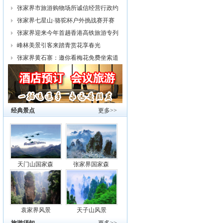
幕
张家界市旅游购物场所诚信经营行政约
谈
张家界七星山·骆驼杯户外挑战赛开赛
张家界迎来今年首趟香港高铁旅游专列
峰林美景引客来踏青赏花享春光
张家界黄石寨：邀你看梅花免费坐索道
经典景点
更多>>
天门山国家森
张家界国家森
袁家界风景
天子山风景