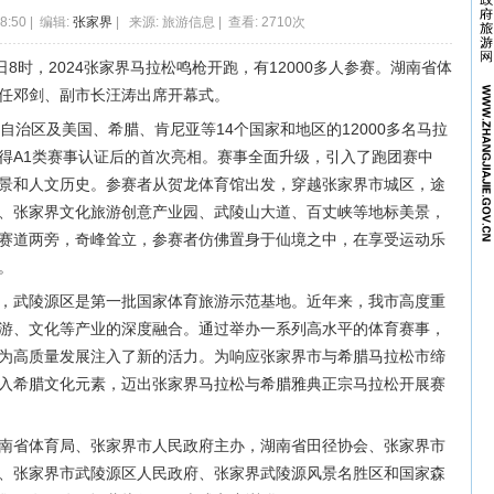
18:50 | 编辑:
张家界
| 来源: 旅游信息 | 查看: 2710次
8时，2024张家界马拉松鸣枪开跑，有12000多人参赛。湖南省体
任邓剑、副市长汪涛出席开幕式。
自治区及美国、希腊、肯尼亚等14个国家和地区的12000多名马拉
得A1类赛事认证后的首次亮相。赛事全面升级，引入了跑团赛中
景和人文历史。参赛者从贺龙体育馆出发，穿越张家界市城区，途
、张家界文化旅游创意产业园、武陵山大道、百丈峡等地标美景，
赛道两旁，奇峰耸立，参赛者仿佛置身于仙境之中，在享受运动乐
。
，武陵源区是第一批国家体育旅游示范基地。近年来，我市高度重
游、文化等产业的深度融合。通过举办一系列高水平的体育赛事，
为高质量发展注入了新的活力。为响应张家界市与希腊马拉松市缔
入希腊文化元素，迈出张家界马拉松与希腊雅典正宗马拉松开展赛
南省体育局、张家界市人民政府主办，湖南省田径协会、张家界市
、张家界市武陵源区人民政府、张家界武陵源风景名胜区和国家森