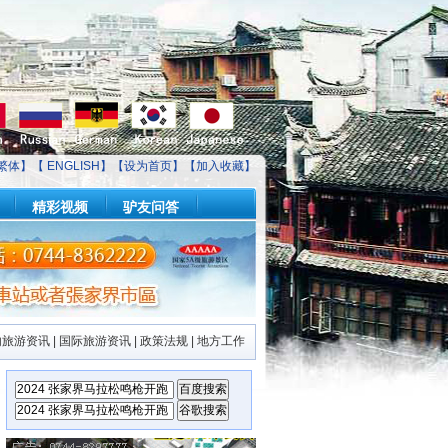
繁体】【
ENGLISH
】【
设为首页
】【
加入收藏
】
精彩视频
驴友问答
内旅游资讯
|
国际旅游资讯
|
政策法规
|
地方工作