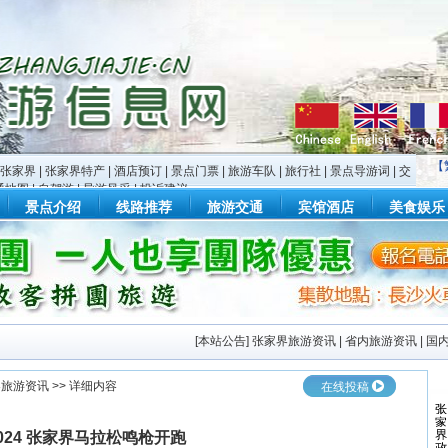
【
张家界
|
张家界特产
|
酒店预订
|
景点门票
|
旅游车队
|
旅行社
|
景点导游词
|
交
通地图
|
自驾游
|
导游风采
|
投诉建议
景点介绍
线路推荐
旅游交通
宾馆酒店
美食娱乐
[
本站公告
]
张家界旅游资讯
|
省内旅游资讯
|
国
界旅游资讯
>> 详细内容
在线投稿
024 张家界马拉松鸣枪开跑