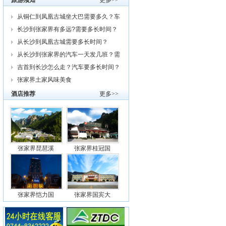
旅游须知
更多>>
从铜仁到凤凰古城坐大巴需要多久？车
费
长沙到张家界有多远?需要多长时间？
从
从长沙到凤凰古城需要多长时间？
从长沙到张家界的汽车一天发几班？需
要
吉首到长沙怎么走？汽车要多长时间？
我
张家界土家风味美食
酒店推荐
更多>>
张家界琵琶溪
张家界桂冠国
张家界恺力国
张家界国宾大