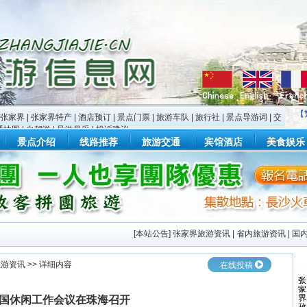
【
张家界
|
张家界特产
|
酒店预订
|
景点门票
|
旅游车队
|
旅行社
|
景点导游词
|
交
通地图
|
自驾游
|
导游风采
|
投诉建议
景点介绍
线路推荐
旅游交通
宾馆酒店
美食娱乐
[
本站公告
]
张家界旅游资讯
|
省内旅游资讯
|
国
旅游资讯
>> 详细内容
在线投稿
国休闲工作会议在珠海召开