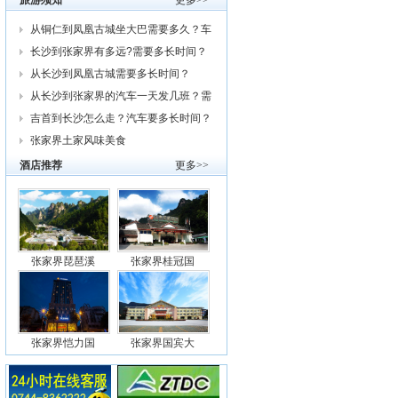
旅游须知
更多>>
从铜仁到凤凰古城坐大巴需要多久？车
费
长沙到张家界有多远?需要多长时间？
从
从长沙到凤凰古城需要多长时间？
从长沙到张家界的汽车一天发几班？需
要
吉首到长沙怎么走？汽车要多长时间？
我
张家界土家风味美食
酒店推荐
更多>>
张家界琵琶溪
张家界桂冠国
张家界恺力国
张家界国宾大