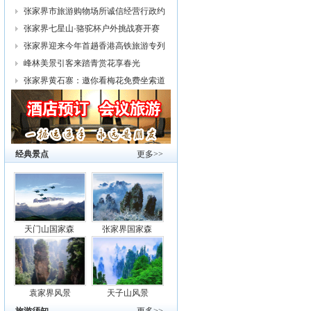
幕
张家界市旅游购物场所诚信经营行政约
谈
张家界七星山·骆驼杯户外挑战赛开赛
张家界迎来今年首趟香港高铁旅游专列
峰林美景引客来踏青赏花享春光
张家界黄石寨：邀你看梅花免费坐索道
经典景点
更多>>
天门山国家森
张家界国家森
袁家界风景
天子山风景