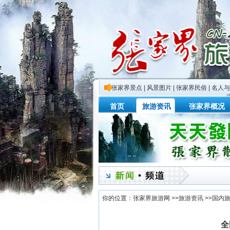
张家界景点
|
风景图片
|
张家界民俗
|
名人与
首页
旅游资讯
张家界概况
你的位置：
张家界旅游网
>>
旅游资讯
>>
国内
全