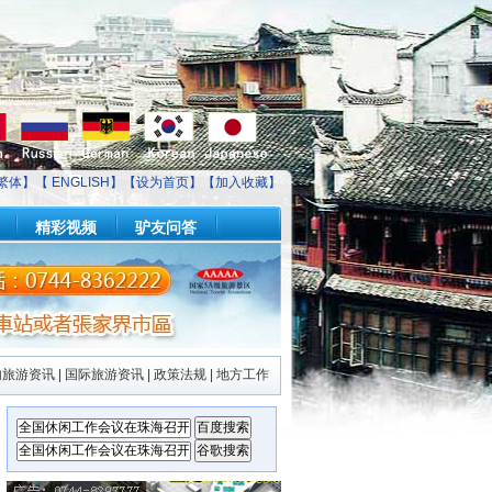
繁体】【
ENGLISH
】【
设为首页
】【
加入收藏
】
精彩视频
驴友问答
内旅游资讯
|
国际旅游资讯
|
政策法规
|
地方工作