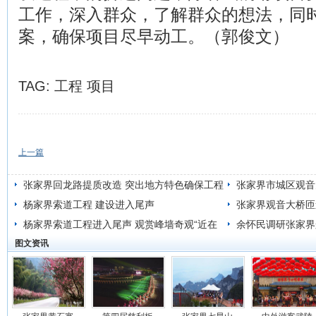
工作，深入群众，了解群众的想法，同
案，确保项目尽早动工。（郭俊文）
TAG:
工程
项目
上一篇
张家界回龙路提质改造 突出地方特色确保工程
张家界市城区观音
质量
杨家界索道工程 建设进入尾声
张家界观音大桥匝
杨家界索道工程进入尾声 观赏峰墙奇观“近在
余怀民调研张家界
图文资讯
咫尺”
际问题