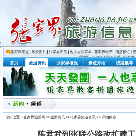
张家界景点
|
风景图片
|
张家界民俗
|
名人与张家界
|
张家界特产
|
酒店预订
|
通地图
|
自驾游
|
导游风采
|
投诉建
首页
旅游资讯
张家界概况
景点介绍
线路推荐
你的位置：
张家界旅游网
>>
旅游资讯
>>
张家界旅游资讯
>> 详细内容
陈君武到张联公路改扩建工