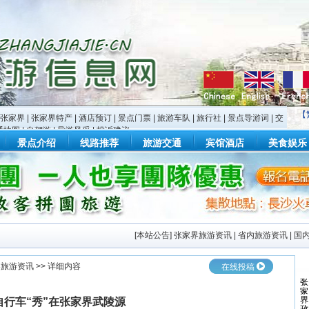
【
张家界
|
张家界特产
|
酒店预订
|
景点门票
|
旅游车队
|
旅行社
|
景点导游词
|
交
通地图
|
自驾游
|
导游风采
|
投诉建议
景点介绍
线路推荐
旅游交通
宾馆酒店
美食娱乐
[
本站公告
]
张家界旅游资讯
|
省内旅游资讯
|
国
界旅游资讯
>> 详细内容
在线投稿
自行车“秀”在张家界武陵源