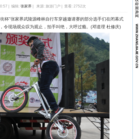
10:57 | 编辑:
张家界
| 来源: 旅游门户 | 查看: 2752次
布老街杯”张家界武陵源峰林自行车穿越邀请赛的部分选手们在闭幕式
，令现场观众叹为观止，拍手叫绝，大呼过瘾。(邓道理 杜修庆)