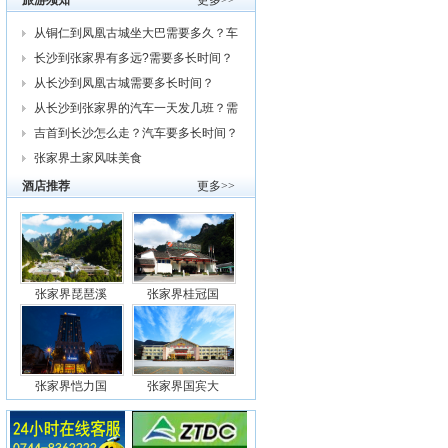
旅游须知
更多>>
从铜仁到凤凰古城坐大巴需要多久？车
费
长沙到张家界有多远?需要多长时间？
从
从长沙到凤凰古城需要多长时间？
从长沙到张家界的汽车一天发几班？需
要
吉首到长沙怎么走？汽车要多长时间？
我
张家界土家风味美食
酒店推荐
更多>>
张家界琵琶溪
张家界桂冠国
张家界恺力国
张家界国宾大