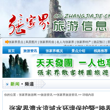
张家界景点
|
风景图片
|
张家界民俗
|
名人与张家界
|
张家界特产
|
酒店预订
|
通地图
|
自驾游
|
导游风采
|
投诉建
首页
旅游资讯
张家界概况
景点介绍
线路推荐
你的位置：
张家界旅游网
>>
旅游资讯
>>
张家界旅游资讯
>> 详细内容
张家界澧水流域水环境保护暨“跨界