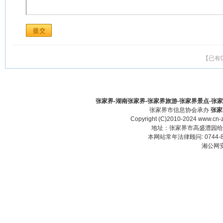
【已有
张家界-湖南张家界-张家界旅游-张家界景点-张家界酒
张家界市信息协会承办
张家
Copyright (C)2010-2024 www.cn-z
地址：张家界市高盛澧园给力大厦23
本网站常年法律顾问: 0744-83
湘公网安备