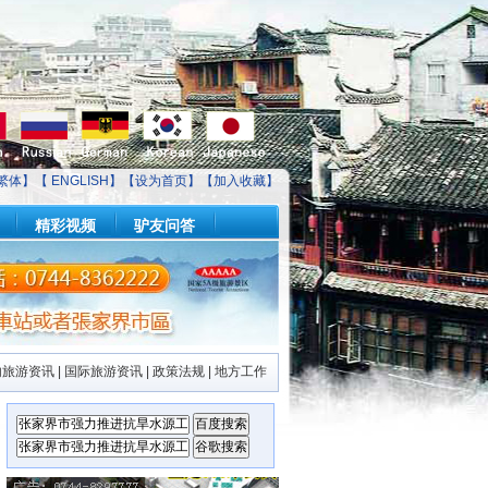
繁体】【
ENGLISH
】【
设为首页
】【
加入收藏
】
精彩视频
驴友问答
内旅游资讯
|
国际旅游资讯
|
政策法规
|
地方工作