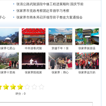
张清公路武陵源段中修工程进展顺利 国庆节前
可完工
张家界市党政考察团赴常德学习考察
子心
张家界市商务局召开领导班子整改方案通报会
张家界七星山
中外游客武陵
穿越千年！张
张家界旅游温
张家界十里画
张家界阳戏展
张家界：用心
张家界远方的
评分：
0