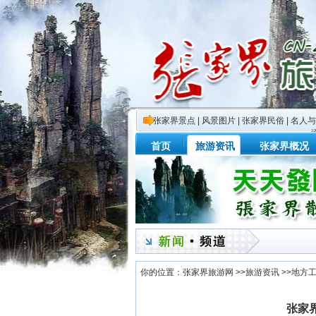
张家界景点
|
风景图片
|
张家界民俗
|
名人与
首页
旅游资讯
张家界概况
你的位置：
张家界旅游网
>>
旅游资讯
>>
地方
张家