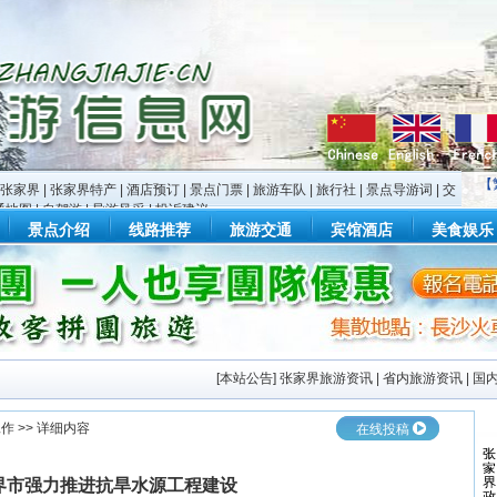
【
张家界
|
张家界特产
|
酒店预订
|
景点门票
|
旅游车队
|
旅行社
|
景点导游词
|
交
通地图
|
自驾游
|
导游风采
|
投诉建议
景点介绍
线路推荐
旅游交通
宾馆酒店
美食娱乐
[
本站公告
]
张家界旅游资讯
|
省内旅游资讯
|
国
工作
>> 详细内容
在线投稿
界市强力推进抗旱水源工程建设