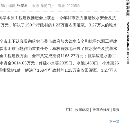
:56 | 编辑:
张家界
| 来源: 旅游门户 | 查看: 21205次
及抗旱水源工程建设推进会上获悉，今年我市强力推进饮水安全及抗
2万元，解决了159个行政村的1.23万亩农田灌溉、3.27万人的吃水
全市上下认真贯彻落实市委市政府加大饮水安全和抗旱水源工程建
饮水困难问题作为首要任务，积极有效地开展了饮水安全及抗旱水
工程建设方面，全市共完成投资1168.27万元；抗旱应急水源工
金9614.65万元，修建小水窖2935口、水池1463口、小水渠26
灌排泵站1处，解决了159个行政村的1.23万亩农田灌溉、3.27万人
打印
|
收藏此页
|
推荐给好友
|
举报
下一篇