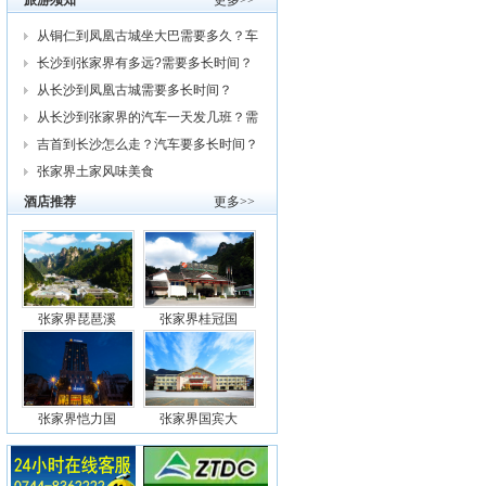
旅游须知
更多>>
从铜仁到凤凰古城坐大巴需要多久？车
费
长沙到张家界有多远?需要多长时间？
从
从长沙到凤凰古城需要多长时间？
从长沙到张家界的汽车一天发几班？需
要
吉首到长沙怎么走？汽车要多长时间？
我
张家界土家风味美食
酒店推荐
更多>>
张家界琵琶溪
张家界桂冠国
张家界恺力国
张家界国宾大