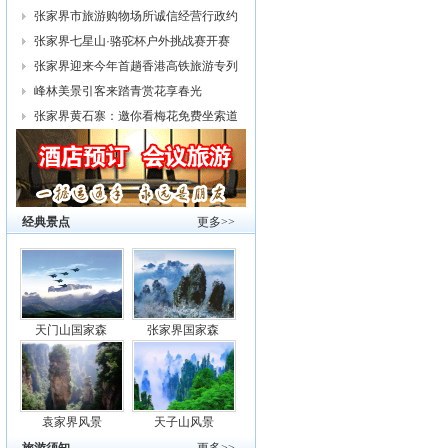
幕
张家界市旅游购物场所诚信经营行政约
谈
张家界七星山·骆驼杯户外挑战赛开赛
张家界迎来今年首趟香港高铁旅游专列
峰林美景引客来踏青赏花享春光
张家界黄石寨：邀你看梅花免费坐索道
经典景点
更多>>
天门山国家森
张家界国家森
袁家界风景
天子山风景