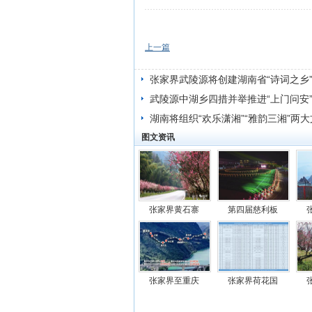
上一篇
张家界武陵源将创建湖南省“诗词之乡
武陵源中湖乡四措并举推进“上门问安
湖南将组织“欢乐潇湘”“雅韵三湘”两
图文资讯
张家界黄石寨
第四届慈利板
张家界至重庆
张家界荷花国