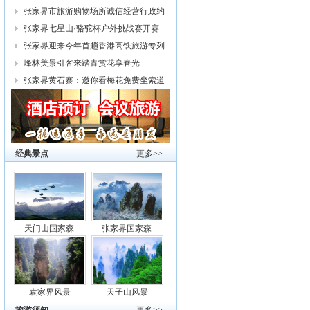
幕
张家界市旅游购物场所诚信经营行政约
谈
张家界七星山·骆驼杯户外挑战赛开赛
张家界迎来今年首趟香港高铁旅游专列
峰林美景引客来踏青赏花享春光
张家界黄石寨：邀你看梅花免费坐索道
经典景点
更多>>
天门山国家森
张家界国家森
袁家界风景
天子山风景