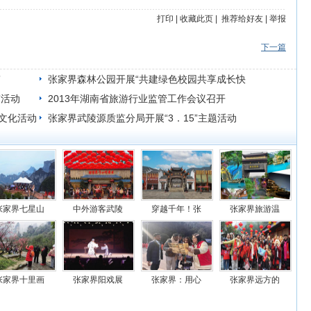
打印
|
收藏此页
|
推荐给好友
|
举报
下一篇
”
张家界森林公园开展“共建绿色校园共享成长快
”活动
乐”植树活动
2013年湖南省旅游行业监管工作会议召开
大文化活动
张家界武陵源质监分局开展“3．15”主题活动
张家界七星山
中外游客武陵
穿越千年！张
张家界旅游温
张家界十里画
张家界阳戏展
张家界：用心
张家界远方的