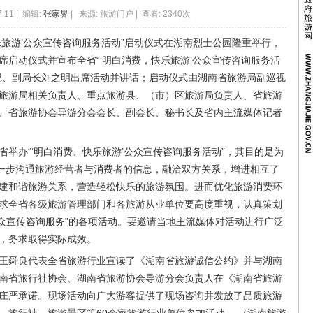
7:11 | 编辑:
张家界
| 来源: 旅游门户 | 查看: 2340次
快乐旅游’公众宣传咨询服务活动”启动仪式在湖南烈士公园隆重举行，
席启动仪式并宣布全省“‘明白消费，快乐旅游’公众宣传咨询服务活
记、副局长刘之明出席活动并讲话；启动仪式由湖南省旅游局副巡视
旅游局相关负责人、重点旅游县、（市）区旅游局负责人、省旅游
、省旅游协会导游分会会长、副会长、秘书长及省内主流媒体记者
举办“‘明白消费、快乐旅游’公众宣传咨询服务活动”，其目的是为
进一步沟通旅游经营者与消费者的信息，融洽双方关系，增进相互了
建和谐旅游关系，营造轻松快乐的旅游氛围。进而优化旅游消费环
求全省各级旅游管理部门和各旅游从业单位要高度重视，认真策划
公众宣传咨询服务”的各项活动。要邀请当地主流媒体对活动进行广泛
，务求取得实际成效。
王舜良代表全省旅游行业宣读了《湖南省旅游诚信公约》并与湖南
南省旅行社协会、湖南省旅游协会导游分会负责人在《湖南省旅游
庄严承诺。现场活动向广大游客提供了现场咨询并发放了品质旅游