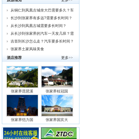
旅游须知
更多>>
从铜仁到凤凰古城坐大巴需要多久？车
费
长沙到张家界有多远?需要多长时间？
从
从长沙到凤凰古城需要多长时间？
从长沙到张家界的汽车一天发几班？需
要
吉首到长沙怎么走？汽车要多长时间？
我
张家界土家风味美食
酒店推荐
更多>>
张家界琵琶溪
张家界桂冠国
张家界恺力国
张家界国宾大