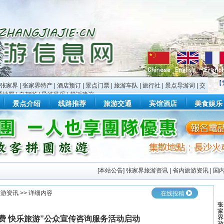
【
张家界
|
张家界特产
|
酒店预订
|
景点门票
|
旅游车队
|
旅行社
|
景点导游词
|
交
通地图
|
自驾游
|
导游风采
|
投诉建议
景点介绍
线路推荐
旅游交通
宾馆酒店
美食娱乐
[
本站公告
]
张家界旅游资讯
|
省内旅游资讯
|
国
旅游资讯
>> 详细内容
在线投稿
费 快乐旅游”公众宣传咨询服务活动启动