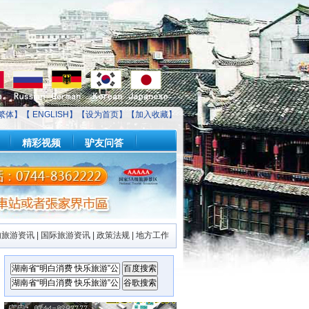
繁体】【
ENGLISH
】【
设为首页
】【
加入收藏
】
精彩视频
驴友问答
内旅游资讯
|
国际旅游资讯
|
政策法规
|
地方工作