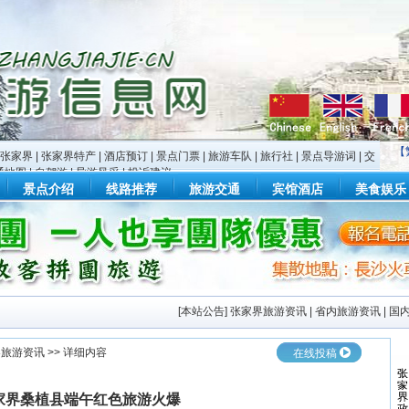
【
张家界
|
张家界特产
|
酒店预订
|
景点门票
|
旅游车队
|
旅行社
|
景点导游词
|
交
通地图
|
自驾游
|
导游风采
|
投诉建议
景点介绍
线路推荐
旅游交通
宾馆酒店
美食娱乐
[
本站公告
]
张家界旅游资讯
|
省内旅游资讯
|
国
界旅游资讯
>> 详细内容
在线投稿
家界桑植县端午红色旅游火爆