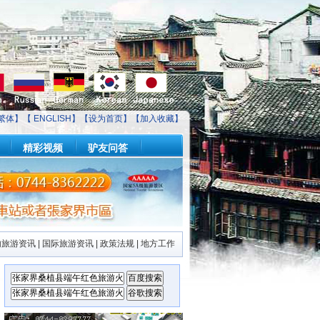
繁体】【
ENGLISH
】【
设为首页
】【
加入收藏
】
精彩视频
驴友问答
内旅游资讯
|
国际旅游资讯
|
政策法规
|
地方工作