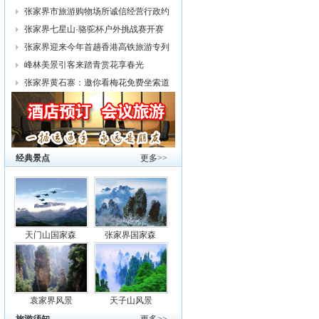
幕
张家界市旅游购物场所诚信经营行政约
谈
张家界七星山·骆驼杯户外挑战赛开赛
张家界迎来今年首趟香港高铁旅游专列
峰林美景引客来踏青赏花享春光
张家界黄石寨：邀你看梅花免费坐索道
经典景点
更多>>
天门山国家森
张家界国家森
袁家界风景
天子山风景