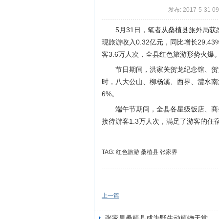
发布: 2017-5-31 09
5月31日，笔者从桑植县旅外局获悉
现旅游收入0.32亿元，同比增长29
客3.6万人次，全县红色旅游形势火爆
节日期间，洪家关贺龙纪念馆、贺
时，八大公山、柳杨溪、西界、澧水南源等
6%。
端午节期间，全县各星级饭店、商
接待游客1.3万人次，满足了游客的住
TAG:
红色旅游
桑植县
张家界
上一篇
张家界桑植县成为野生动植物天堂