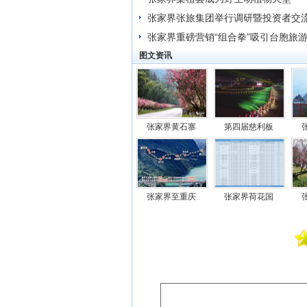
张家界张旅集团举行调研暨投资者交
张家界重磅营销“组合拳”吸引台胞旅
图文资讯
张家界黄石寨
第四届慈利板
张家界至重庆
张家界荷花国