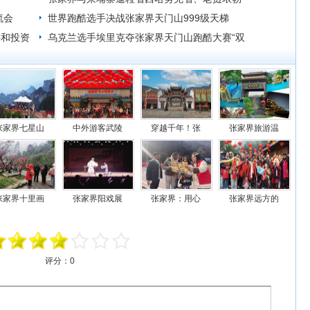
流会
拉邦省建立友好合作关系
世界跑酷选手决战张家界天门山999级天梯
游和投资
乌克兰选手埃里克夺张家界天门山跑酷大赛“双
冠王”
张家界七星山
中外游客武陵
穿越千年！张
张家界旅游温
张家界十里画
张家界阳戏展
张家界：用心
张家界远方的
评分：
0