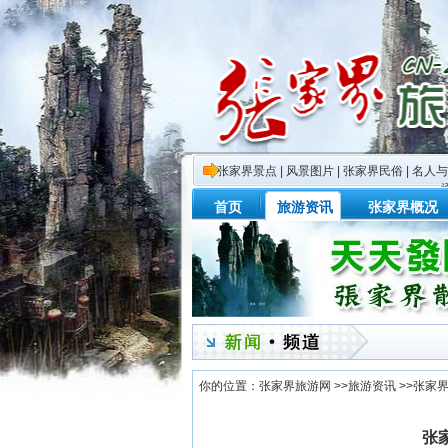
张家界景点
|
风景图片
|
张家界民俗
|
名人与
首页
旅游资讯
张家界概况
你的位置：
张家界旅游网
>>
旅游资讯
>>
张家
张