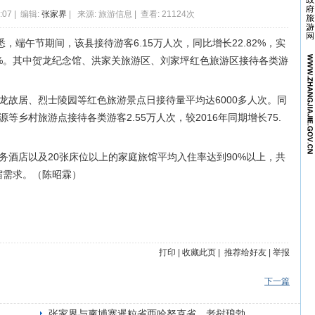
:07 | 编辑:
张家界
| 来源: 旅游信息 | 查看: 21124次
，端午节期间，该县接待游客6.15万人次，同比增长22.82%，实
.43%。其中贺龙纪念馆、洪家关旅游区、刘家坪红色旅游区接待各类游
。
龙故居、烈士陵园等红色旅游景点日接待量平均达6000多人次。同
乡村旅游点接待各类游客2.55万人次，较2016年同期增长75.
务酒店以及20张床位以上的家庭旅馆平均入住率达到90%以上，共
宿需求。（陈昭霖）
打印
|
收藏此页
|
推荐给好友
|
举报
下一篇
张家界与柬埔寨暹粒省西哈努克省、老挝琅勃