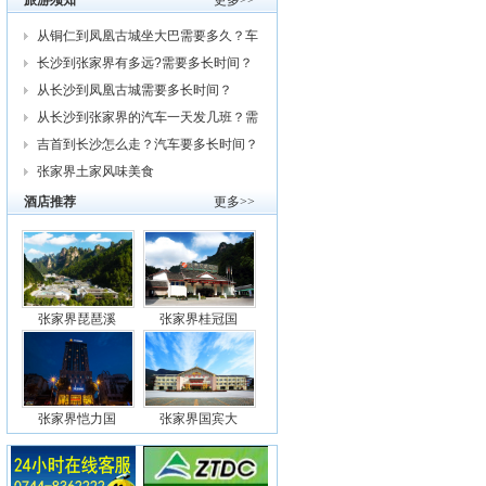
旅游须知
更多>>
从铜仁到凤凰古城坐大巴需要多久？车
费
长沙到张家界有多远?需要多长时间？
从
从长沙到凤凰古城需要多长时间？
从长沙到张家界的汽车一天发几班？需
要
吉首到长沙怎么走？汽车要多长时间？
我
张家界土家风味美食
酒店推荐
更多>>
张家界琵琶溪
张家界桂冠国
张家界恺力国
张家界国宾大