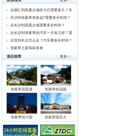
旅游须知
更多>>
从铜仁到凤凰古城坐大巴需要多久？车
费
长沙到张家界有多远?需要多长时间？
从
从长沙到凤凰古城需要多长时间？
从长沙到张家界的汽车一天发几班？需
要
吉首到长沙怎么走？汽车要多长时间？
我
张家界土家风味美食
酒店推荐
更多>>
张家界琵琶溪
张家界桂冠国
张家界恺力国
张家界国宾大