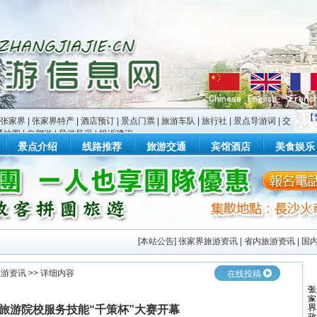
【
张家界
|
张家界特产
|
酒店预订
|
景点门票
|
旅游车队
|
旅行社
|
景点导游词
|
交
通地图
|
自驾游
|
导游风采
|
投诉建议
景点介绍
线路推荐
旅游交通
宾馆酒店
美食娱乐
[
本站公告
]
张家界旅游资讯
|
省内旅游资讯
|
国
旅游资讯
>> 详细内容
在线投稿
旅游院校服务技能“千策杯”大赛开幕