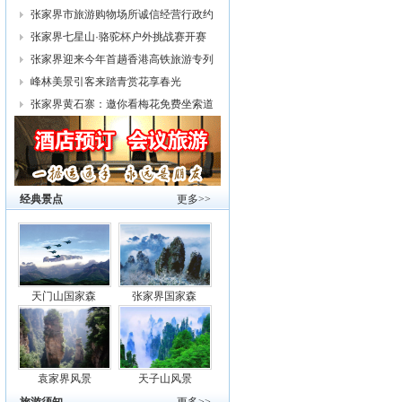
幕
张家界市旅游购物场所诚信经营行政约
谈
张家界七星山·骆驼杯户外挑战赛开赛
张家界迎来今年首趟香港高铁旅游专列
峰林美景引客来踏青赏花享春光
张家界黄石寨：邀你看梅花免费坐索道
经典景点
更多>>
天门山国家森
张家界国家森
袁家界风景
天子山风景