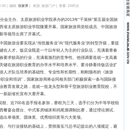
6:30 | 编辑:
张家界
| 来源: 旅游门户 | 查看: 2485次
分会主办、太原旅游职业学院承办的2013年“千策杯”第五届全国旅
西省太原旅游职业学院隆重开幕。国家旅游局党组成员、中国旅游
新等领导出席了开幕式。
国旅游业要实现从“传统服务业”向“现代服务业”的转型升级，要提
键在人才。饭店业既是一个以年轻人为主的行业队伍，充满着青春
验要求较高的行业，充满着激烈的竞争性。他强调要造就一支高素
关键在旅游职业教育的办学水平和培养水平。要冷静看待饭店业扩
游人才队伍培养的基础性、专业性和长期性，刚刚颁布的《旅游
游职业和培训”，国家旅游局将会同相关部门积极探索一条与国际接
业教育发展之路，造就一批龙头型和骨干型旅游职业教育院校，不
一新副省长宣布大赛开幕。
院校、近700名选手报名参加，赛程为三天，选手们分为中等学校组
西餐宴会摆台、中式客房铺床和鸡尾酒调制比赛，通过理论测试、
选出单项奖、团体奖、优秀组织奖等六大奖项。
合、与行业接轨的基础上，贯彻落实习总书记提出的八项规定，避