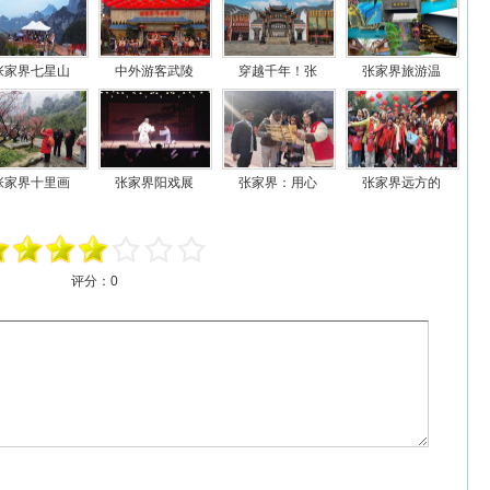
张家界七星山
中外游客武陵
穿越千年！张
张家界旅游温
张家界十里画
张家界阳戏展
张家界：用心
张家界远方的
评分：
0