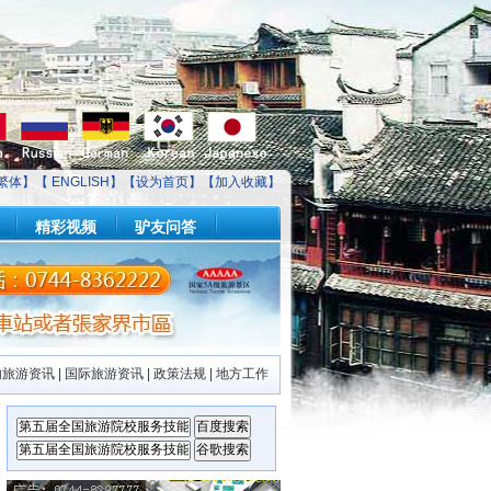
繁体】【
ENGLISH
】【
设为首页
】【
加入收藏
】
精彩视频
驴友问答
内旅游资讯
|
国际旅游资讯
|
政策法规
|
地方工作