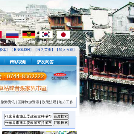
繁体】【
ENGLISH
】【
设为首页
】【
加入收藏
】
精彩视频
驴友问答
内旅游资讯
|
国际旅游资讯
|
政策法规
|
地方工作