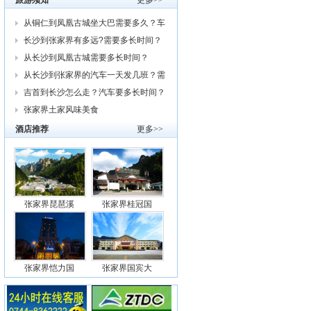
旅游须知
更多>>
从铜仁到凤凰古城坐大巴需要多久？车
费
长沙到张家界有多远?需要多长时间？
从
从长沙到凤凰古城需要多长时间？
从长沙到张家界的汽车一天发几班？需
要
吉首到长沙怎么走？汽车要多长时间？
我
张家界土家风味美食
酒店推荐
更多>>
张家界琵琶溪
张家界桂冠国
张家界恺力国
张家界国宾大