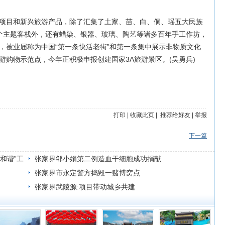
项目和新兴旅游产品，除了汇集了土家、苗、白、侗、瑶五大民族
个主题客栈外，还有蜡染、银器、玻璃、陶艺等诸多百年手工作坊，
，被业届称为中国“第一条快活老街”和第一条集中展示非物质文化
游购物示范点，今年正积极申报创建国家3A旅游景区。(吴勇兵)
打印
|
收藏此页
|
推荐给好友
|
举报
下一篇
和谐”工
张家界邹小娟第二例造血干细胞成功捐献
张家界市永定警方捣毁一赌博窝点
张家界武陵源:项目带动城乡共建