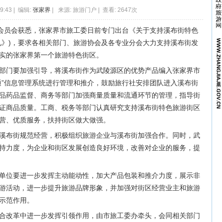
19:43 | 编辑:
张家界
| 来源: 旅游门户 | 查看: 2647次
位会员会获悉，张家界市旅工委日前专门出台《关于支持溪布街特色
见》)，要求各相关部门、旅游协会及各专业分会大力支持溪布街发
实的张家界第一个旅游特色街区。
部门要加强引导，将溪布街作为武陵源区的优势产品编入张家界市
通”信息管理系统进行管理和推介，鼓励旅行社安排团队进入溪布街
品药品监督、商务等部门加强商量质量和流通环节的管理，指导街
证商品质量。工商、税务等部门认真研究支持溪布街特色旅游街区
营、优质服务，扶持街区做大做强。
溪布街规范经营，积极组织旅游企业与溪布街加强合作。同时，武
持力度，为企业和街区发展创造良好环境，改善对企业的服务，提
单位要进一步发挥主动能动性，加大产品包装和推介力度，展示非
游活动，进一步提升旅游品牌形象，并加强对街区经营业主和旅游
示范作用。
合改革中进一步发挥引领作用，由市旅工委办牵头，会同相关部门