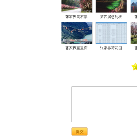
张家界黄石寨
第四届慈利板
张家界至重庆
张家界荷花国