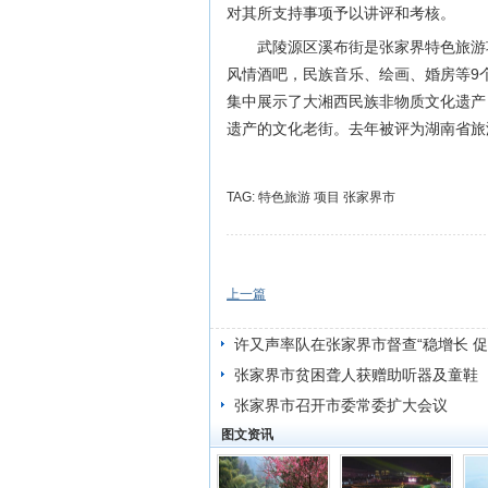
对其所支持事项予以讲评和考核。
武陵源区溪布街是张家界特色旅游
风情酒吧，民族音乐、绘画、婚房等9
集中展示了大湘西民族非物质文化遗产
遗产的文化老街。去年被评为湖南省旅
TAG:
特色旅游
项目
张家界市
上一篇
许又声率队在张家界市督查“稳增长 促
作
张家界市贫困聋人获赠助听器及童鞋
张家界市召开市委常委扩大会议
图文资讯