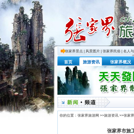
张家界景点
|
风景图片
|
张家界民俗
|
名人与
首页
旅游资讯
张家界概况
你的位置：
张家界旅游网
>>
旅游资讯
>>
张家
张家界市旅