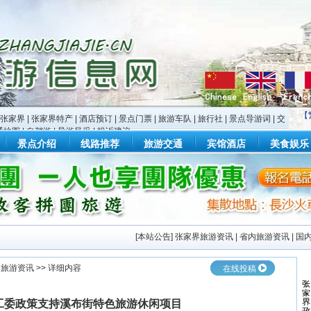
【
张家界
|
张家界特产
|
酒店预订
|
景点门票
|
旅游车队
|
旅行社
|
景点导游词
|
交
通地图
|
自驾游
|
导游风采
|
投诉建议
景点介绍
线路推荐
旅游交通
宾馆酒店
美食娱乐
[
本站公告
]
张家界旅游资讯
|
省内旅游资讯
|
国
界旅游资讯
>> 详细内容
在线投稿
工委政策支持溪布街特色旅游休闲项目