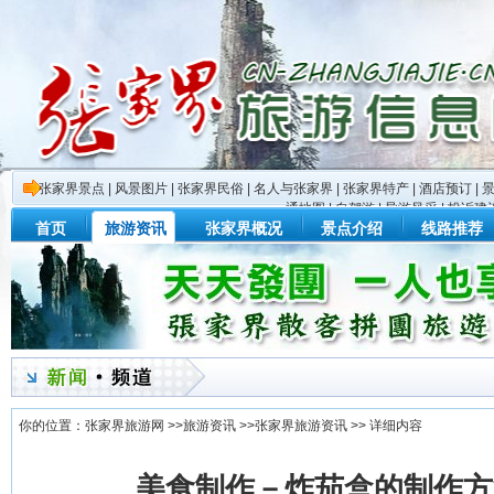
张家界景点
|
风景图片
|
张家界民俗
|
名人与张家界
|
张家界特产
|
酒店预订
|
通地图
|
自驾游
|
导游风采
|
投诉建
首页
旅游资讯
张家界概况
景点介绍
线路推荐
你的位置：
张家界旅游网
>>
旅游资讯
>>
张家界旅游资讯
>> 详细内容
美食制作－炸茄盒的制作方