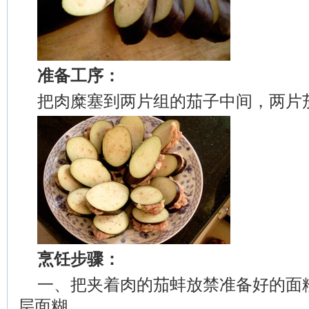
准备工序：
把肉糜塞到两片组的茄子中间，两片
烹饪步骤：
一、把夹着肉的茄蚌放禁准备好的面
层面糊。