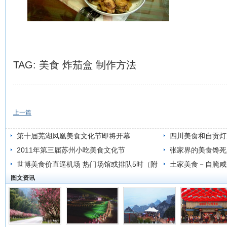
TAG:
美食
炸茄盒
制作方法
上一篇
第十届芜湖凤凰美食文化节即将开幕
四川美食和自贡灯展
2011年第三届苏州小吃美食文化节
张家界的美食馋死
世博美食价直逼机场 热门场馆或排队5时（附
土家美食－自腌咸
图文资讯
价格）