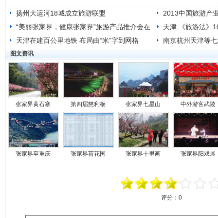
扬州大运河18城成立旅游联盟
2013中国旅游产
“美丽张家界，健康张家界”旅游产品推介会在
天津:《旅游法》1
天津举行
天津在建百公里地铁 布局由“米”字到网格
望根治
南京杭州天津等七
图文资讯
张家界黄石寨
第四届慈利板
张家界七星山
中外游客武陵
张家界至重庆
张家界荷花国
张家界十里画
张家界阳戏展
评分：
0