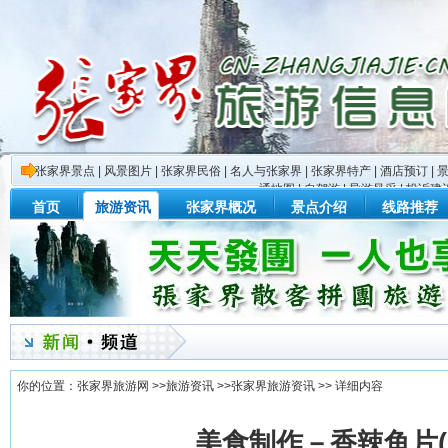
张家界景点
|
风景图片
|
张家界民俗
|
名人与张家界
|
张家界特产
|
酒店预订
|
通地图
|
自驾游
|
导游风采
|
投诉建
首页
旅游资讯
张家界概况
景点介绍
线路推荐
你的位置：
张家界旅游网
>>
旅游资讯
>>
张家界旅游资讯
>> 详细内容
美食制作－香辣鱼片(