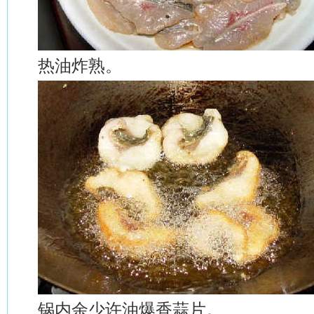
热油炸熟。
锅内余少许油爆香蒜片。