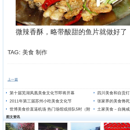
微辣香酥，略带酸甜的鱼片就做好了
TAG:
美食
制作
上一篇
第十届芜湖凤凰美食文化节即将开幕
四川美食和自贡灯展
2011年第三届苏州小吃美食文化节
张家界的美食馋死
世博美食价直逼机场 热门场馆或排队5时（附
土家美食－自腌咸
图文资讯
价格）