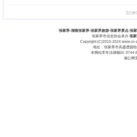
【已有
张家界-湖南张家界-张家界旅游-张家界景点-张家界酒
张家界市信息协会承办
张家
Copyright (C)2010-2024 www.cn-z
地址：张家界市高盛澧园给力大厦23
本网站常年法律顾问: 0744-83
湘公网安备