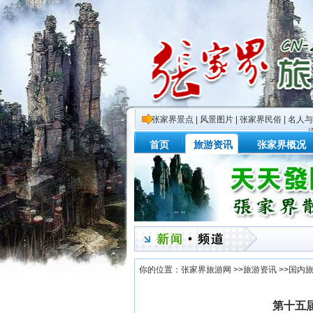
张家界景点
|
风景图片
|
张家界民俗
|
名人与
首页
旅游资讯
张家界概况
你的位置：
张家界旅游网
>>
旅游资讯
>>
国内
第十五