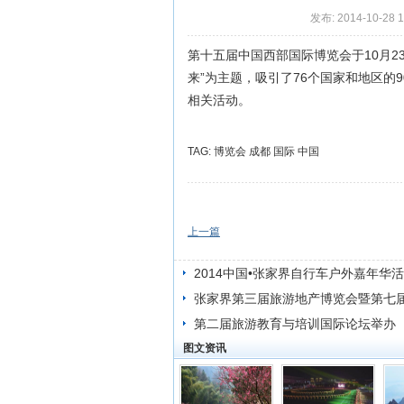
发布: 2014-10-28 
第十五届中国西部国际博览会于10月2
来”为主题，吸引了76个国家和地区的
相关活动。
TAG:
博览会
成都
国际
中国
上一篇
2014中国•张家界自行车户外嘉年华
举行
张家界第三届旅游地产博览会暨第七
盛大开幕
第二届旅游教育与培训国际论坛举办
图文资讯