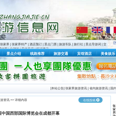
【
张家界
|
张家界特产
|
酒店预订
|
景点门票
|
旅游车队
|
旅行社
|
景点导游词
|
交
通地图
|
自驾游
|
导游风采
|
投诉建议
景点介绍
线路推荐
旅游交通
宾馆酒店
美食娱乐
[
本站公告
]
张家界旅游资讯
|
省内旅游资讯
|
国
旅游资讯
>> 详细内容
在线投稿
届中国西部国际博览会在成都开幕