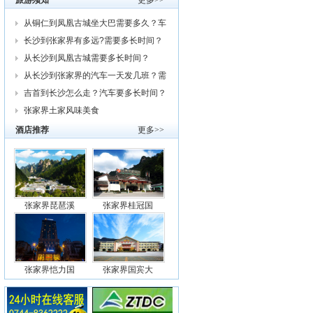
旅游须知
更多>>
从铜仁到凤凰古城坐大巴需要多久？车
费
长沙到张家界有多远?需要多长时间？
从
从长沙到凤凰古城需要多长时间？
从长沙到张家界的汽车一天发几班？需
要
吉首到长沙怎么走？汽车要多长时间？
我
张家界土家风味美食
酒店推荐
更多>>
张家界琵琶溪
张家界桂冠国
张家界恺力国
张家界国宾大