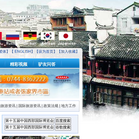
繁体】【
ENGLISH
】【
设为首页
】【
加入收藏
】
精彩视频
驴友问答
内旅游资讯
|
国际旅游资讯
|
政策法规
|
地方工作