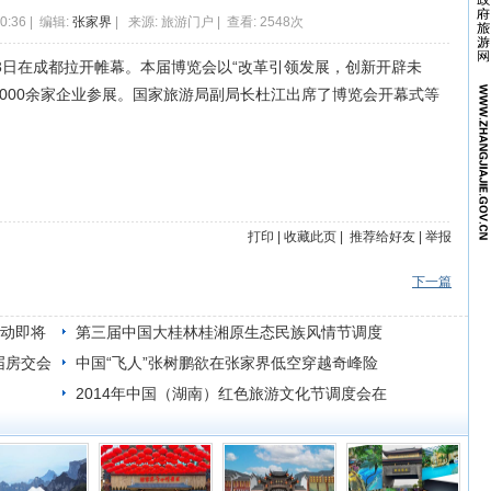
10:36 | 编辑:
张家界
| 来源: 旅游门户 | 查看: 2548次
3日在成都拉开帷幕。本届博览会以“改革引领发展，创新开辟未
9000余家企业参展。国家旅游局副局长杜江出席了博览会开幕式等
打印
|
收藏此页
|
推荐给好友
|
举报
下一篇
活动即将
第三届中国大桂林桂湘原生态民族风情节调度
届房交会
会
中国“飞人”张树鹏欲在张家界低空穿越奇峰险
壑
2014年中国（湖南）红色旅游文化节调度会在
通道召开