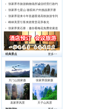
幕
张家界市旅游购物场所诚信经营行政约
谈
张家界七星山·骆驼杯户外挑战赛开赛
张家界迎来今年首趟香港高铁旅游专列
峰林美景引客来踏青赏花享春光
张家界黄石寨：邀你看梅花免费坐索道
经典景点
更多>>
天门山国家森
张家界国家森
袁家界风景
天子山风景