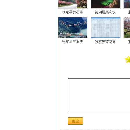
张家界黄石寨
第四届慈利板
张家界至重庆
张家界荷花国