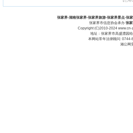
【已有
张家界-湖南张家界-张家界旅游-张家界景点-张家界酒
张家界市信息协会承办
张家
Copyright (C)2010-2024 www.cn-z
地址：张家界市高盛澧园给力大厦23
本网站常年法律顾问: 0744-83
湘公网安备