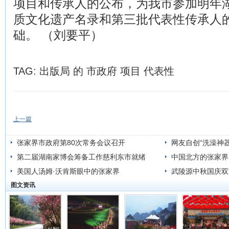
项目和传承人的公布，为我市参加明年
质文化遗产名录和第三批代表性传承人
础。 （刘要平）
TAG:
出版局
的
市政府
项目
代表性
上一篇
张家界市政府第80次常务会议召开
网友自创“洗澡神
第二届湖南家博会筹备工作慈利东市就绪
中国北方的张家界
美国人汤姆·沃肯斯眼中的张家界
武陵源中秋国庆双
图文资讯
人次