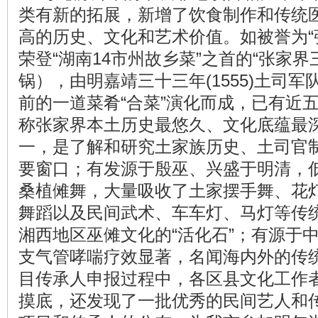
类有新的拓展，新增了饮食制作和传统
高的历史、文化和艺术价值。如被誉为“
荣登“湖南14市州故乡菜”之首的“张家界
锅），由明嘉靖三十三年(1555)土司
前的一道菜肴“合菜”演化而成，已有近
称张家界本土历史最悠久、文化底蕴最
一，是了解和研究土家族历史、土司官
要窗口；有发源于殷巫、兴盛于明清，
桑植傩舞，大量吸收了土家摆手舞、花
舞蹈以及民间武术、车车灯、马灯等传
湘西地区巫傩文化的“活化石”；有源于
支气管哮喘疗效显著，名闻海内外的传统
目传承人申报过程中，各区县文化工作
摸底，还发现了一批优秀的民间艺人和