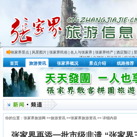
张家界景点
|
风景图片
|
张家界民俗
|
名人与张家界
|
张家界特产
|
酒店预订
|
通地图
|
自驾游
|
导游风采
|
投诉建
首页
旅游资讯
张家界概况
景点介绍
线路推荐
你的位置：
张家界旅游网
>>
旅游资讯
>>
张家界旅游资讯
>> 详细内容
张家界再添一批市级非遗 “张家界