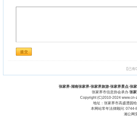
【已有
张家界-湖南张家界-张家界旅游-张家界景点-张家界酒
张家界市信息协会承办
张家
Copyright (C)2010-2024 www.cn-z
地址：张家界市高盛澧园给力大厦23
本网站常年法律顾问: 0744-83
湘公网安备