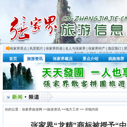
张家界景点
|
风景图片
|
张家界民俗
|
名人与张家界
|
张家界特产
|
酒店预订
|
通地图
|
自驾游
|
导游风采
|
投诉建
首页
旅游资讯
张家界概况
景点介绍
线路推荐
你的位置：
张家界旅游网
>>
旅游资讯
>>
地方工作
>> 详细内容
张家界“龙精”商标被授予“