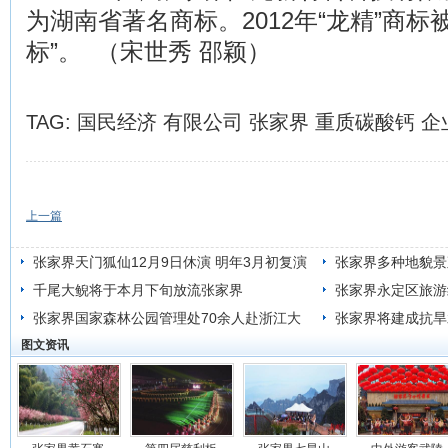
为湖南省著名商标。2012年“龙精”商标
标”。 （宋世秀 邵颖）
TAG:
国民经济
有限公司
张家界
重质碳酸钙
企
上一篇
张家界天门狐仙12月9日休演 明年3月初复演
张家界多种地貌景
千尾大鲵将于本月下旬放流张家界
张家界永定区旅游
张家界国家森林公园管理处70余人赴浙江大
张家界将建成抗旱水
图文资讯
学“取经”