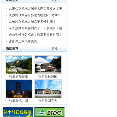
旅游须知
更多>>
从铜仁到凤凰古城坐大巴需要多久？车
费
长沙到张家界有多远?需要多长时间？
从
从长沙到凤凰古城需要多长时间？
从长沙到张家界的汽车一天发几班？需
要
吉首到长沙怎么走？汽车要多长时间？
我
张家界土家风味美食
酒店推荐
更多>>
张家界琵琶溪
张家界桂冠国
张家界恺力国
张家界国宾大