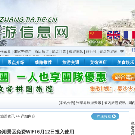
【
张家界
|
张家界特产
|
酒店预订
|
景点门票
|
旅游车队
|
旅行社
|
景点导游词
|
交
通地图
|
自驾游
|
导游风采
|
投诉建议
景点介绍
线路推荐
旅游交通
宾馆酒店
美食娱乐
[
本站公告
]
张家界旅游资讯
|
省内旅游资讯
|
国
界旅游资讯
>> 详细内容
在线投稿
湖景区免费WIFI 6月12日投入使用