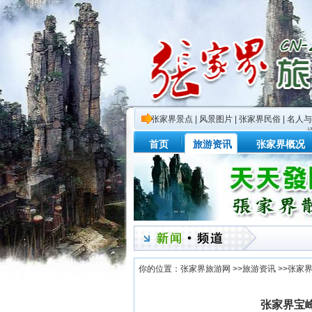
张家界景点
|
风景图片
|
张家界民俗
|
名人与
首页
旅游资讯
张家界概况
你的位置：
张家界旅游网
>>
旅游资讯
>>
张家
张家界宝峰