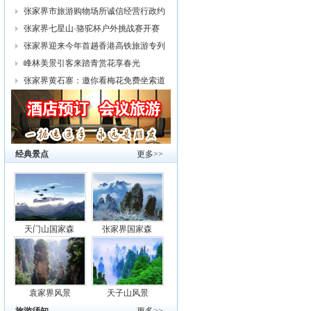
幕
张家界市旅游购物场所诚信经营行政约
谈
张家界七星山·骆驼杯户外挑战赛开赛
张家界迎来今年首趟香港高铁旅游专列
峰林美景引客来踏青赏花享春光
张家界黄石寨：邀你看梅花免费坐索道
经典景点
更多>>
天门山国家森
张家界国家森
袁家界风景
天子山风景