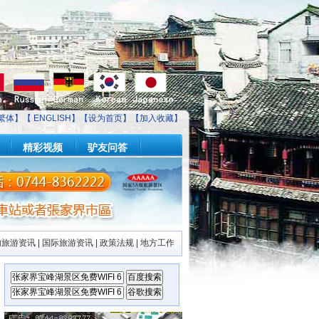
繁体】【
ENGLISH
】【
设为首页
】【
加入收藏
】
精彩视频
驴友问答
内旅游资讯
|
国际旅游资讯
|
政策法规
|
地方工作