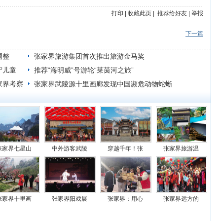
打印
|
收藏此页
|
推荐给好友
|
举报
下一篇
调整
张家界旅游集团首次推出旅游金马奖
守儿童
推荐“海明威”号游轮“莱茵河之旅”
家界考察
张家界武陵源十里画廊发现中国濒危动物蛇蜥
张家界七星山
中外游客武陵
穿越千年！张
张家界旅游温
张家界十里画
张家界阳戏展
张家界：用心
张家界远方的