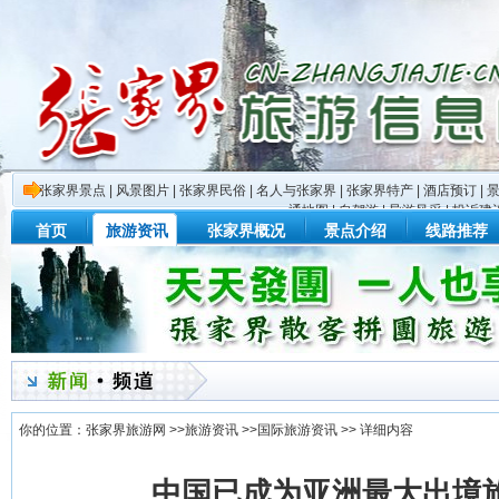
张家界景点
|
风景图片
|
张家界民俗
|
名人与张家界
|
张家界特产
|
酒店预订
|
通地图
|
自驾游
|
导游风采
|
投诉建
首页
旅游资讯
张家界概况
景点介绍
线路推荐
你的位置：
张家界旅游网
>>
旅游资讯
>>
国际旅游资讯
>> 详细内容
中国已成为亚洲最大出境