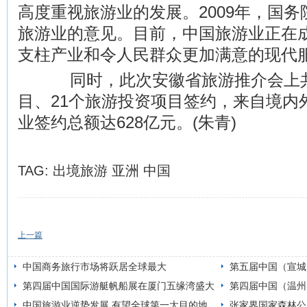
高度重视旅游业的发展。2009年，国
旅游业的意见。目前，中国旅游业正在
支柱产业和令人民群众更加满意的现代
同时，此次安徽省旅游推介会上共
目、21个旅游投资项目签约，来自境内
业签约总额达628亿元。(朱青)
TAG:
出境旅游
亚洲
中国
上一篇
中国商务旅行市场将跃居全球最大
第五届中国（宣城
第四届中国国际游艇帆船展在厦门五缘湾盛大
开幕
第四届中国（温州
开幕
中国旅游业逆势发展 有望全球第一大目的地
张家界国家森林公