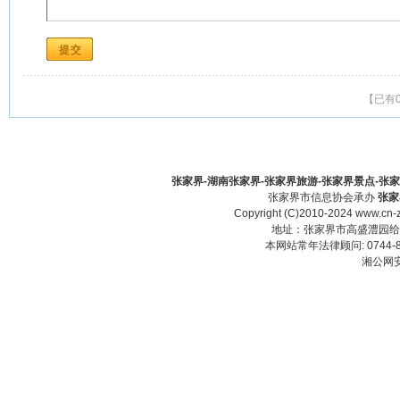
【已有
张家界-湖南张家界-张家界旅游-张家界景点-张家界酒
张家界市信息协会承办
张家
Copyright (C)2010-2024 www.cn-z
地址：张家界市高盛澧园给力大厦23
本网站常年法律顾问: 0744-83
湘公网安备