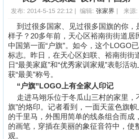
发布: 2014-5-15 22:12 | 编辑:
张家界
| 来源:
到过很多国家、见过很多国旗的你，是
样子？20多年前，天心区裕南街街道居
中国第一面“户旗”。如今，这个LOGO
标志。昨日，在天心区妇联、裕南街街
日“最美家庭”和“优秀家训家规”表彰活
获“最美”称号。
“户旗”LOGO上有全家人印记
走进马翊乐位于冬瓜山三村的家里，
旗”的烙印。记者看到，一面天蓝色旗帜
的千里马，外围用简单的线条组合而成
的画笔，穿插在美丽的象征音符中，使
观。