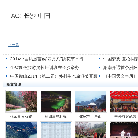
TAG:
长沙
中国
上一篇
2014中国凤凰苗族“四月八”跳花节举行
中国梦想·童心同
全省新任旅游局长培训班在长沙举办
演之圆梦张家界
湖南开通首条洲际
中国衡山2014（第二届）乡村生态旅游节开幕
福
《中国天文年历》今
图文资讯
式
张家界黄石寨
第四届慈利板
张家界七星山
中外游客武陵