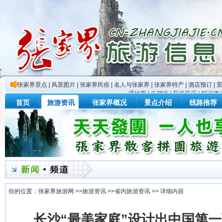
张家界景点
|
风景图片
|
张家界民俗
|
名人与张家界
|
张家界特产
|
酒店预订
|
通地图
|
自驾游
|
导游风采
|
投诉建
首页
旅游资讯
张家界概况
景点介绍
线路推荐
你的位置：
张家界旅游网
>>
旅游资讯
>>
省内旅游资讯
>> 详细内容
长沙“最美家庭”设计出中国第一面