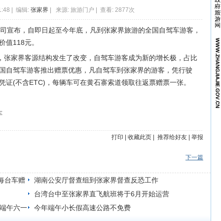
1:48 | 编辑:
张家界
| 来源: 旅游门户 | 查看: 2877次
公司宣布，自即日起至今年底，凡到张家界旅游的全国自驾车游客，
值118元。
后，张家界客源结构发生了改变，自驾车游客成为新的增长极，占比
全国自驾车游客推出赠票优惠，凡自驾车到张家界的游客，凭行驶
证(不含ETC)，每辆车可在黄石寨索道领取往返票赠票一张。
车
打印
|
收藏此页
|
推荐给好友
|
举报
下一篇
每台车赠
湖南公安厅督查组到张家界督查反恐工作
台湾台中至张家界直飞航班将于6月开始运营
馆端午六一
今年端午小长假高速公路不免费