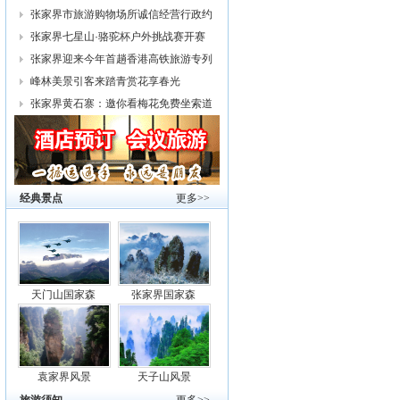
幕
张家界市旅游购物场所诚信经营行政约
谈
张家界七星山·骆驼杯户外挑战赛开赛
张家界迎来今年首趟香港高铁旅游专列
峰林美景引客来踏青赏花享春光
张家界黄石寨：邀你看梅花免费坐索道
经典景点
更多>>
天门山国家森
张家界国家森
袁家界风景
天子山风景