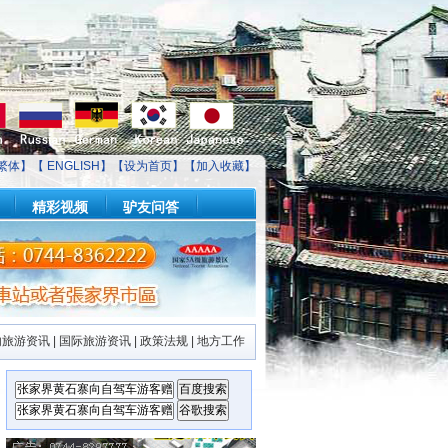
繁体】【
ENGLISH
】【
设为首页
】【
加入收藏
】
精彩视频
驴友问答
内旅游资讯
|
国际旅游资讯
|
政策法规
|
地方工作