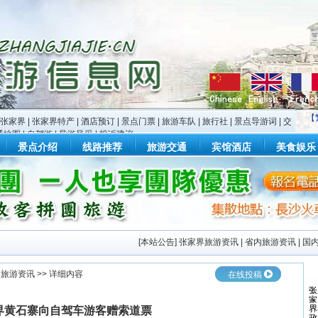
【
张家界
|
张家界特产
|
酒店预订
|
景点门票
|
旅游车队
|
旅行社
|
景点导游词
|
交
通地图
|
自驾游
|
导游风采
|
投诉建议
景点介绍
线路推荐
旅游交通
宾馆酒店
美食娱乐
[
本站公告
]
张家界旅游资讯
|
省内旅游资讯
|
国
界旅游资讯
>> 详细内容
在线投稿
界黄石寨向自驾车游客赠索道票