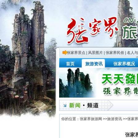
张家界景点
|
风景图片
|
张家界民俗
|
名人与
首页
旅游资讯
张家界概况
你的位置：
张家界旅游网
>>
旅游资讯
>>
张家
张家