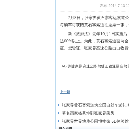
发布: 2014-7-13 1
7月8日，张家界黄石寨客运索道
每辆车可获赠黄石寨索道往返票一张，价
新《旅游法》去年10月1日实施
达60%以上。为此，黄石寨索道面向
证、驾驶证、张家界高速公路出口收费凭
TAG:
到张家界
高速公路
驾驶证
往返票
自驾
上一篇
张家界黄石寨索道为全国自驾车送礼 
门票一张
著名画家杨秀坤到张家界采风
张家界世界地质公园博物馆 5D体验