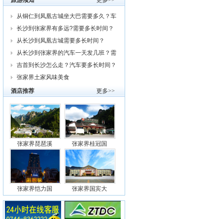
旅游须知
更多>>
从铜仁到凤凰古城坐大巴需要多久？车
费
长沙到张家界有多远?需要多长时间？
从
从长沙到凤凰古城需要多长时间？
从长沙到张家界的汽车一天发几班？需
要
吉首到长沙怎么走？汽车要多长时间？
我
张家界土家风味美食
酒店推荐
更多>>
张家界琵琶溪
张家界桂冠国
张家界恺力国
张家界国宾大