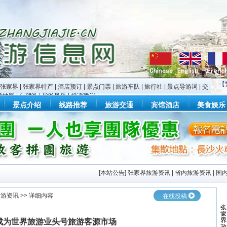
【
张家界
|
张家界特产
|
酒店预订
|
景点门票
|
旅游车队
|
旅行社
|
景点导游词
|
交
通地图
|
自驾游
|
导游风采
|
投诉建议
景点介绍
线路推荐
旅游交通
宾馆酒店
美食娱乐
[
本站公告
]
张家界旅游资讯
|
省内旅游资讯
|
国
旅游资讯
>> 详细内容
在线投稿
成为世界旅游业头号旅游客源市场