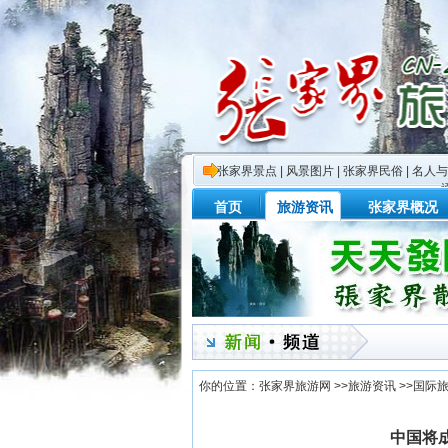
张家界景点
|
风景图片
|
张家界民俗
|
名人与
首页
旅游资讯
张家界概况
你的位置：
张家界旅游网
>>
旅游资讯
>>
国际
中国将