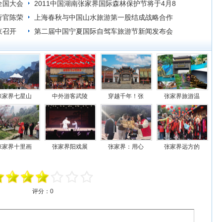
全国大会
2011中国湖南张家界国际森林保护节将于4月8
行官陈荣
日举行
上海春秋与中国山水旅游第一股结成战略合作
京召开
联盟
第二届中国宁夏国际自驾车旅游节新闻发布会
张家界七星山
中外游客武陵
穿越千年！张
张家界旅游温
张家界十里画
张家界阳戏展
张家界：用心
张家界远方的
评分：
0