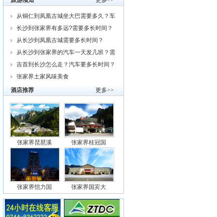
旅游须知
更多>>
从铜仁到凤凰古城坐大巴需要多久？车
费
长沙到张家界有多远?需要多长时间？
从
从长沙到凤凰古城需要多长时间？
从长沙到张家界的汽车一天发几班？需
要
吉首到长沙怎么走？汽车要多长时间？
我
张家界土家风味美食
酒店推荐
更多>>
张家界琵琶溪
张家界桂冠国
张家界恺力国
张家界国宾大