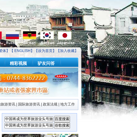
繁体】【
ENGLISH
】【
设为首页
】【
加入收藏
】
精彩视频
驴友问答
内旅游资讯
|
国际旅游资讯
|
政策法规
|
地方工作