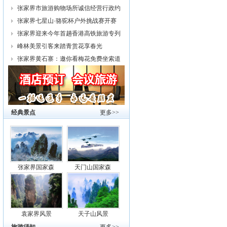
幕
张家界市旅游购物场所诚信经营行政约
谈
张家界七星山·骆驼杯户外挑战赛开赛
张家界迎来今年首趟香港高铁旅游专列
峰林美景引客来踏青赏花享春光
张家界黄石寨：邀你看梅花免费坐索道
经典景点
更多>>
张家界国家森
天门山国家森
袁家界风景
天子山风景