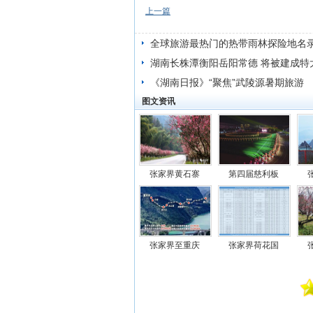
上一篇
全球旅游最热门的热带雨林探险地名
湖南长株潭衡阳岳阳常德 将被建成特
《湖南日报》“聚焦”武陵源暑期旅游
图文资讯
张家界黄石寨
第四届慈利板
张家界至重庆
张家界荷花国