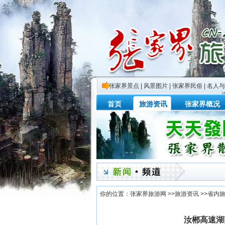
张家界景点
|
风景图片
|
张家界民俗
|
名人与
首页
旅游资讯
张家界概况
你的位置：
张家界旅游网
>>
旅游资讯
>>
省内
汝郴高速湖