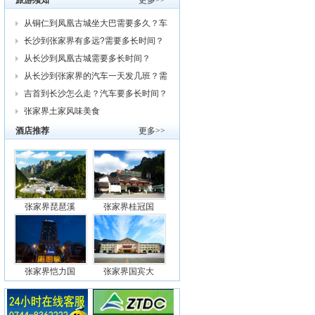
旅游须知
更多>>
从铜仁到凤凰古城坐大巴需要多久？车
费
长沙到张家界有多远?需要多长时间？
从
从长沙到凤凰古城需要多长时间？
从长沙到张家界的汽车一天发几班？需
要
吉首到长沙怎么走？汽车要多长时间？
我
张家界土家风味美食
酒店推荐
更多>>
张家界琵琶溪
张家界桂冠国
张家界恺力国
张家界国宾大