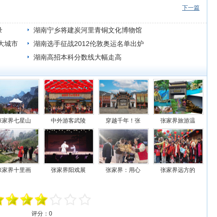
下一篇
录
湖南宁乡将建炭河里青铜文化博物馆
大城市
湖南选手征战2012伦敦奥运名单出炉
湖南高招本科分数线大幅走高
张家界七星山
中外游客武陵
穿越千年！张
张家界旅游温
张家界十里画
张家界阳戏展
张家界：用心
张家界远方的
评分：
0