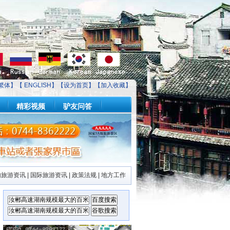
繁体】【
ENGLISH
】【
设为首页
】【
加入收藏
】
精彩视频
驴友问答
内旅游资讯
|
国际旅游资讯
|
政策法规
|
地方工作