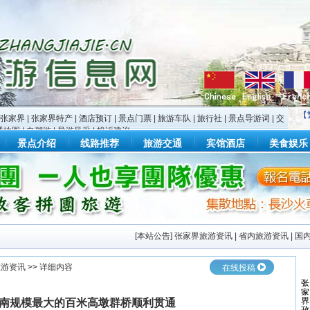
【
张家界
|
张家界特产
|
酒店预订
|
景点门票
|
旅游车队
|
旅行社
|
景点导游词
|
交
通地图
|
自驾游
|
导游风采
|
投诉建议
景点介绍
线路推荐
旅游交通
宾馆酒店
美食娱乐
[
本站公告
]
张家界旅游资讯
|
省内旅游资讯
|
国
旅游资讯
>> 详细内容
在线投稿
南规模最大的百米高墩群桥顺利贯通