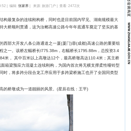
0:52 | 编辑:
张家界
| 来源: 旅游门户 | 查看: 2472次
大、结构最复杂的连续刚构桥，同时也是目前国内罕见、湖南规模最大
特大桥顺利贯通，这为汝郴高速公路今年年底通车奠定了坚实的基
西部大开发八条公路通道之一厦(厦门)蓉(成都)高速公路的重要组
。该桥左幅桥长l775.38m，右幅桥长1795.88m，总投资3.4
4米， 其中百米以上高墩达12个，最高桥墩高达110.4米；其主桥
高度变截面箱梁预应力混凝土连续刚构，为国内首次将无横支撑柔性哑铃型
同时，将多跨分段合龙工序应用于多跨梁桥施工也开了全国同类型
高的桥墩成为一道靓丽的风景。(星辰在线：王平)