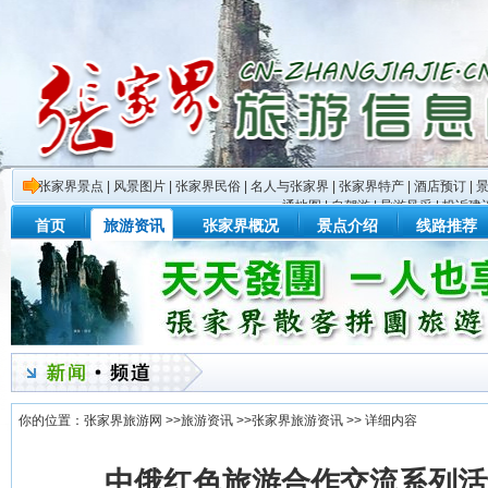
张家界景点
|
风景图片
|
张家界民俗
|
名人与张家界
|
张家界特产
|
酒店预订
|
通地图
|
自驾游
|
导游风采
|
投诉建
首页
旅游资讯
张家界概况
景点介绍
线路推荐
你的位置：
张家界旅游网
>>
旅游资讯
>>
张家界旅游资讯
>> 详细内容
中俄红色旅游合作交流系列活