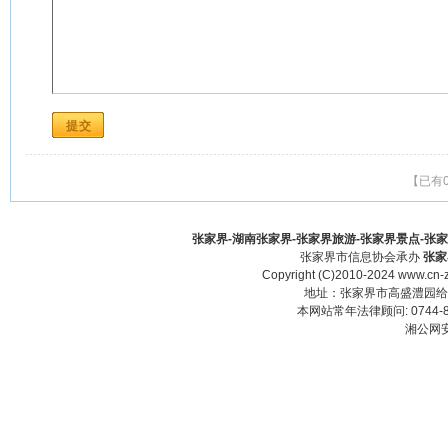
【已有
张家界-湖南张家界-张家界旅游-张家界景点-张家界酒
张家界市信息协会承办
张家
Copyright (C)2010-2024 www.cn-z
地址：张家界市高盛澧园给力大厦23
本网站常年法律顾问: 0744-83
湘公网安备