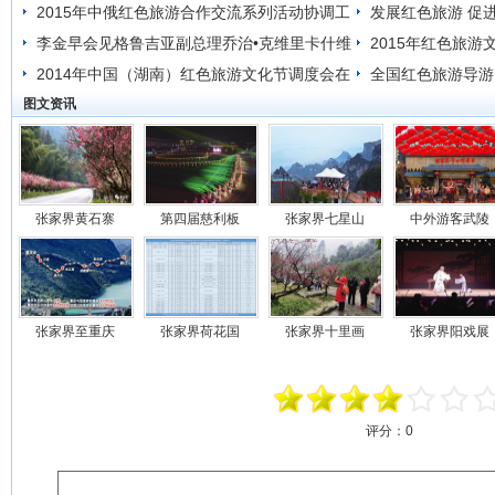
2015年中俄红色旅游合作交流系列活动协调工
发展红色旅游 促
作会议召开
李金早会见格鲁吉亚副总理乔治•克维里卡什维
2015年红色旅
利一行
2014年中国（湖南）红色旅游文化节调度会在
全国红色旅游导游
图文资讯
通道召开
张家界黄石寨
第四届慈利板
张家界七星山
中外游客武陵
张家界至重庆
张家界荷花国
张家界十里画
张家界阳戏展
评分：
0