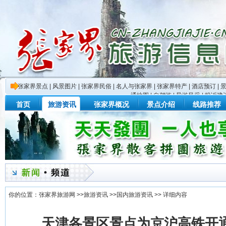
张家界景点
|
风景图片
|
张家界民俗
|
名人与张家界
|
张家界特产
|
酒店预订
|
通地图
|
自驾游
|
导游风采
|
投诉建
首页
旅游资讯
张家界概况
景点介绍
线路推荐
你的位置：
张家界旅游网
>>
旅游资讯
>>
国内旅游资讯
>> 详细内容
天津各景区景点为京沪高铁开