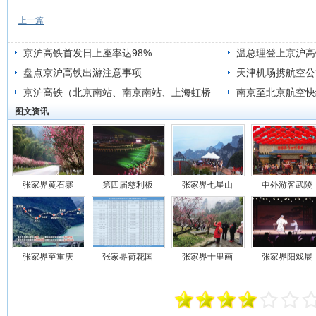
上一篇
京沪高铁首发日上座率达98%
温总理登上京沪高
盘点京沪高铁出游注意事项
旅”
天津机场携航空公
京沪高铁（北京南站、南京南站、上海虹桥
南京至北京航空快
图文资讯
站、济南西站）四地首发
张家界黄石寨
第四届慈利板
张家界七星山
中外游客武陵
张家界至重庆
张家界荷花国
张家界十里画
张家界阳戏展