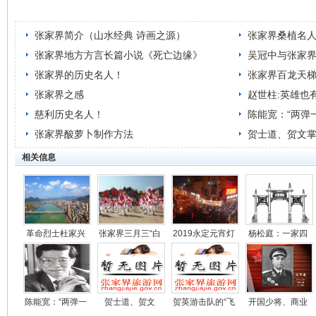
张家界简介（山水经典 诗画之源）
张家界桑植名
张家界地方方言长篇小说《死亡边缘》
吴冠中与张家
张家界的历史名人！
张家界百龙天
张家界之感
赵世柱:英雄也
慈利历史名人！
陈能宽：“两弹
张家界酸萝卜制作方法
贺士道、贺文
相关信息
革命烈士杜家兴
张家界三月三“白
2019永定元宵灯
杨松庭：一家四
族年”
会
口为革命牺牲
陈能宽：“两弹一
贺士道、贺文
贺英游击队的“飞
开国少将、商业