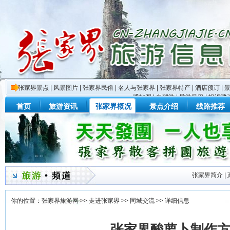
张家界景点
|
风景图片
|
张家界民俗
|
名人与张家界
|
张家界特产
|
酒店预订
|
通地图
|
自驾游
|
导游风采
|
投诉建
首页
旅游资讯
张家界概况
景点介绍
线路推荐
张家界简介
|
你的位置：
张家界旅游网
>>
走进张家界
>>
同城交流
>> 详细信息
张家界酸萝卜制作