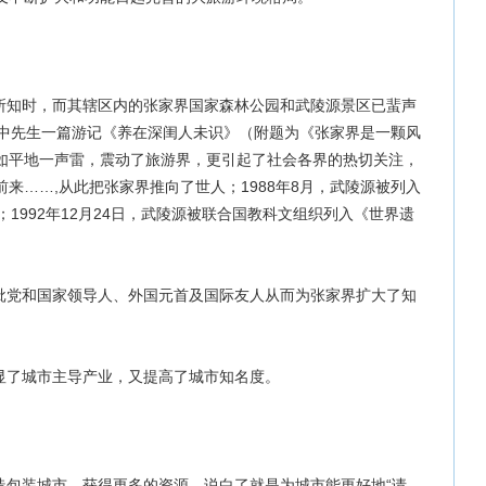
知时，而其辖区内的张家界国家森林公园和武陵源景区已蜚声
冠中先生一篇游记《养在深闺人未识》（附题为《张家界是一颗风
如平地一声雷，震动了旅游界，更引起了社会各界的热切关注，
来……,从此把张家界推向了世人；1988年8月，武陵源被列入
1992年12月24日，武陵源被联合国教科文组织列入《世界遗
党和国家领导人、外国元首及国际友人从而为张家界扩大了知
了城市主导产业，又提高了城市知名度。
包装城市，获得更多的资源。说白了就是为城市能更好地“请