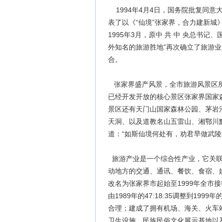
1994年4月4日，国务院批复同意
表了以《“仙境”张家界，合力建新
1995年3月，原中 共 中 央总书记
外知名的旅游胜地”再次确立了旅游
合。
张家界盛产风景，全市旅游风景区所
已经开发开放的核心景区张家界国家
景区还有天门山国家森林公园、茅岩
天洞、以及道教名山五雷山、湘鄂川
道：“如斯仙境何处有，劝君早做武陵
旅游产业是一个综合性产业，它关联
动地方的交通、通讯、餐饮、食宿、
改名为张家界市起始至1999年全市接
由1989年的47:18:35调整到199
合理；建成了拥有机场、海关、火车
卫生设施、民族民俗文化展示基地以