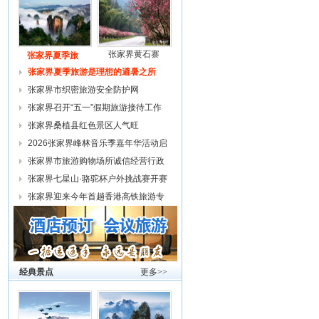
张家界黄石寨
张家界夏季旅
张家界夏季旅游是理想的避暑之所
张家界市织密旅游安全防护网
张家界召开“五一”假期旅游接待工作
复
张家界桑植县红色景区人气旺
2026张家界峰林音乐季嘉年华活动启
幕
张家界市旅游购物场所诚信经营行政
约谈
张家界七星山·骆驼杯户外挑战赛开赛
张家界迎来今年首趟香港高铁旅游专
列
经典景点
更多>>