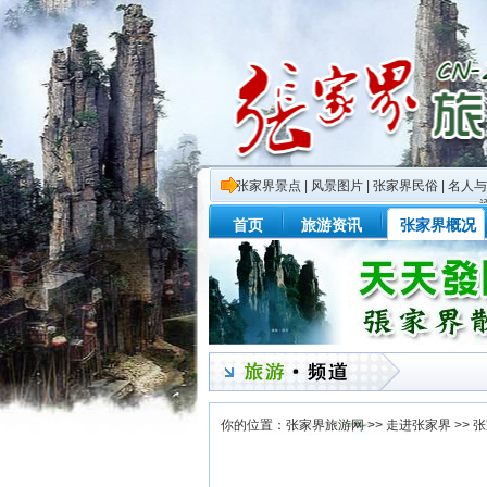
张家界景点
|
风景图片
|
张家界民俗
|
名人与
首页
旅游资讯
张家界概况
你的位置：
张家界旅游网
>>
走进张家界
>>
张