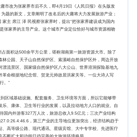
大庸市改为张家界市后不久，即4月19日《人民日报》在头版发
城》为题的新文，文章阐明了改名后的大庸将大力发展旅游产业；
、国 家主 席江 泽 民视察张家界时，提出“把张家界建设成为国内
业是张家界的主导产业。这个城市产业定位恰好与城市资源相吻
占面积达500余平方公里，堪称湖南第一旅游资源大市。除了
森林公园、天子山自然保护区、索溪峪自然保护区外，周边开放
河漂流景区、国家级自然保护区八大公山、世界溶洞探险基地九
黔革命根据地纪念馆、贺龙元帅故居洪家关等。一位大诗人写
行。”
到区域基础设施、配套服务、卫生环境等方面，所以它能够带
娱乐、康体、卫生等行业的发展，以及拉动地方人口的就业。自
待国内外游客327万人次，旅游总收入9.5亿元；三次产业结构
9年的27.0:26.4:46.6，第三产业的主导地位更加突出，经济结构趋于
站、高等级公路、现代通讯、星级宾馆、大中专学校、先进医疗
及不断扩大和功能日趋完善的大旅游环境格局。