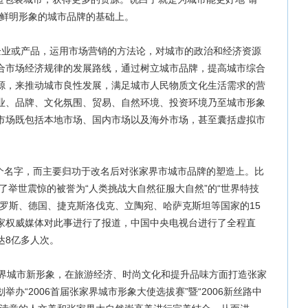
在鲜明形象的城市品牌的基础上。
企业或产品，运用市场营销的方法论，对城市的政治和经济资源
合市场经济规律的发展路线，通过树立城市品牌，提高城市综合
源，来推动城市良性发展，满足城市人民物质文化生活需求的营
业、品牌、文化氛围、贸易、自然环境、投资环境乃至城市形象
市场既包括本地市场、国内市场以及海外市场，甚至囊括虚拟市
名字，而主要归功于改名后对张家界市城市品牌的塑造上。比
划了举世震惊的被誉为“人类挑战大自然征服大自然”的“世界特技
俄罗斯、德国、捷克斯洛伐克、立陶宛、哈萨克斯坦等国家的15
家权威媒体对此事进行了报道，中国中央电视台进行了全程直
达8亿多人次。
家界城市新形象，在旅游经济、时尚文化和提升品味方面打造张家
办“2006首届张家界城市形象大使选拔赛”暨“2006新丝路中