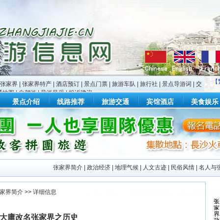
【
张家界
|
张家界特产
|
酒店预订
|
景点门票
|
旅游车队
|
旅行社
|
景点导游词
|
交
通地图
|
自驾游
|
导游风采
|
投诉建议
景点介绍
线路推荐
旅游交通
宾馆酒店
美食娱乐
张家界简介
|
政治经济
|
地理气候
|
人文古迹
|
民俗风情
|
名人与
家界简介
>> 详细信息
大庸改名张家界之历史