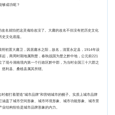
能够成功呢？
改名就怕把这灵魂给改没了。大庸的改名不但没有把历史文化
历史文化底蕴。
明初置大庸卫，因居庸水之阳，故名，清置永定县，1914年设
算起，商周时期地属荆楚，春秋战国为楚之黔中地，公元前221
立了现今湖南境内第一个行政区黔中郡，为当时全国三十六郡之
、慈利县、桑植县属其所辖。
时都打着塑造“城市品牌”和营销城市的幌子。实质上城市品牌
它涵盖了城市空间形象、城市环境形象、城市功能形象、城市景
产业结构恰恰是城市品牌形象的内力。