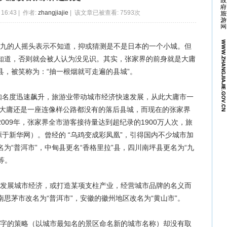
16:43 | 作者:
zhangjiajie
| 该文章已被查看: 7593次
九的人摇头表示不知道，抑或猜测是不是日本的一个小城。但
知道，否则就会被人认为没见识。其实，张家界的前身就是大庸
，被笑称为：“抽一根烟就可走遍的县城”。
其知名度迅速飙升，旅游业带动城市经济快速发展，从此大庸市一
的大庸还是一座连像样公路都没有的落后县城，而现在的张家界
009年，张家界全市游客接待量达到超纪录的1900万人次，旅
源于新华网）。曾经的 “乌鸡变成彩凤凰”，引得国内不少城市加
为“普洱市”，中甸县更名“香格里拉”县，四川南坪县更名为“九
等。
发展城市经济，或打造某项支柱产业，经营城市品牌的名义而
思茅市改名为“普洱市”，安徽的徽州地区改名为“黄山市”。
字的策略（以城市最知名的景区命名新的城市名称）却没有取