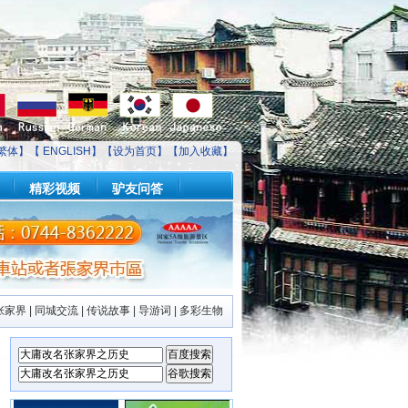
繁体】【
ENGLISH
】【
设为首页
】【
加入收藏
】
精彩视频
驴友问答
张家界
|
同城交流
|
传说故事
|
导游词
|
多彩生物