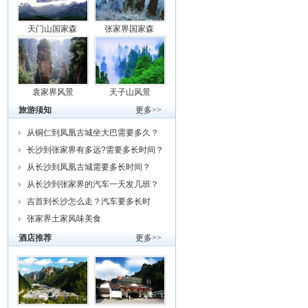
天门山国家森
张家界国家森
袁家界风景
天子山风景
旅游须知
更多>>
从铜仁到凤凰古城坐大巴需要多久？
车费
长沙到张家界有多远?需要多长时间？
从
从长沙到凤凰古城需要多长时间？
从长沙到张家界的汽车一天发几班？
需要
吉首到长沙怎么走？汽车要多长时
间？我
张家界土家风味美食
酒店推荐
更多>>