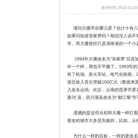
发布时间: 2010-12-26 
请问大庸市在哪儿里？估计十有八
如果问知道张家界吗？相信没人说不
市。而大庸曾经只是湖南省的一个小县
1994年大庸改名为“张家界”后
年一个样，再也不平庸了。1993年
有了机场、新火车站、电气化铁路。2
游总收入首次突破100亿元（数据来
入改名运动。此后，云南的思茅市更名
寨沟”县，四川灌县改名为“都江堰”市
遗撼的是这些当初和大庸一样打着
更改的城市大多是失败的，比如，云南
为什么一样的目标，一样的更改名