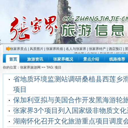
张家界景点
|
风景图片
|
张家界民俗
|
名人与张家界
|
张家界特产
|
酒店预订
|
通地图
|
自驾游
|
导游风采
|
投诉建
首页
旅游资讯
张家界概况
景点介绍
线路推荐
你的位置：
张家界旅游网
>> TAG: 项目
省地质环境监测站调研桑植县西莲乡
项目
保加利亚拟与美国合作开发黑海游轮
张家界3个项目列入国家级非物质文化
湖南怀化召开文化旅游重点项目调度