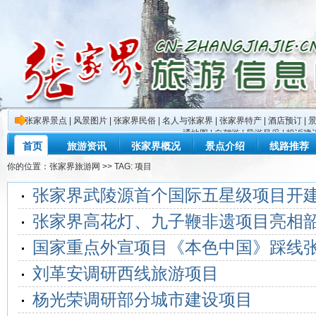
张家界景点
|
风景图片
|
张家界民俗
|
名人与张家界
|
张家界特产
|
酒店预订
|
通地图
|
自驾游
|
导游风采
|
投诉建
首页
旅游资讯
张家界概况
景点介绍
线路推荐
你的位置：
张家界旅游网
>> TAG: 项目
张家界武陵源首个国际五星级项目开
张家界高花灯、九子鞭非遗项目亮相
国家重点外宣项目《本色中国》踩线
刘革安调研西线旅游项目
杨光荣调研部分城市建设项目