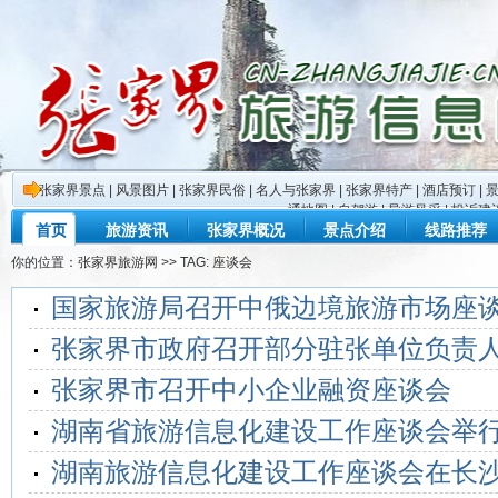
张家界景点
|
风景图片
|
张家界民俗
|
名人与张家界
|
张家界特产
|
酒店预订
|
通地图
|
自驾游
|
导游风采
|
投诉建
首页
旅游资讯
张家界概况
景点介绍
线路推荐
你的位置：
张家界旅游网
>> TAG: 座谈会
国家旅游局召开中俄边境旅游市场座
张家界市政府召开部分驻张单位负责
张家界市召开中小企业融资座谈会
湖南省旅游信息化建设工作座谈会举
湖南旅游信息化建设工作座谈会在长