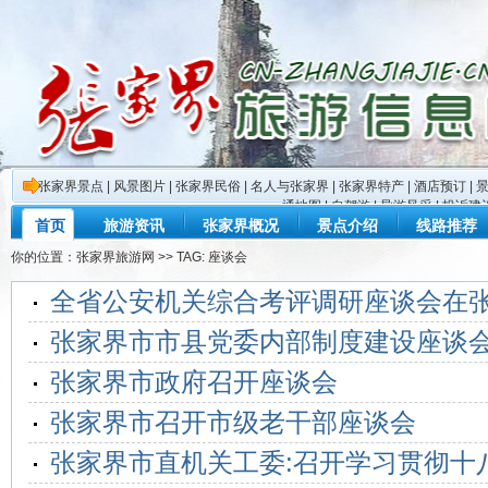
张家界景点
|
风景图片
|
张家界民俗
|
名人与张家界
|
张家界特产
|
酒店预订
|
通地图
|
自驾游
|
导游风采
|
投诉建
首页
旅游资讯
张家界概况
景点介绍
线路推荐
你的位置：
张家界旅游网
>> TAG: 座谈会
全省公安机关综合考评调研座谈会在
张家界市市县党委内部制度建设座谈
张家界市政府召开座谈会
张家界市召开市级老干部座谈会
张家界市直机关工委:召开学习贯彻十