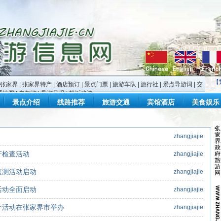
【
张家界
|
张家界特产
|
酒店预订
|
景点门票
|
旅游车队
|
旅行社
|
景点导游词
|
交
通地图
|
自驾游
|
导游风采
|
投诉建议
景点介绍
线路推荐
旅游交通
宾馆酒店
美食娱乐
zhangjiajie
产检查活动
zhangjiajie
监测活动启动
zhangjiajie
活动全面启动
zhangjiajie
介活动在张家界市举办
zhangjiajie