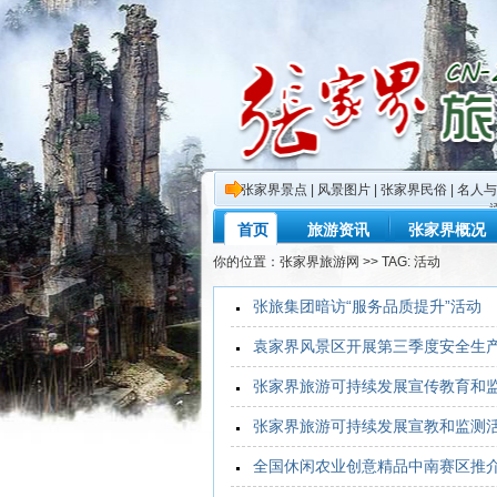
张家界景点
|
风景图片
|
张家界民俗
|
名人与
首页
旅游资讯
张家界概况
你的位置：
张家界旅游网
>> TAG: 活动
张旅集团暗访“服务品质提升”活动
袁家界风景区开展第三季度安全生
张家界旅游可持续发展宣传教育和
张家界旅游可持续发展宣教和监测
全国休闲农业创意精品中南赛区推