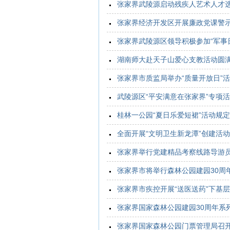
张家界武陵源启动残疾人艺术人才
张家界经济开发区开展廉政党课警
张家界武陵源区领导积极参加“军事
湖南师大赴天子山爱心支教活动圆
张家界市质监局举办“质量开放日”
武陵源区“平安满意在张家界”专项
桂林一公园“夏日乐爱短裙”活动规
全面开展“文明卫生新龙潭”创建活动
张家界举行党建精品考察线路导游
张家界市将举行森林公园建园30周
张家界市疾控开展“送医送药”下基
张家界国家森林公园建园30周年系
张家界国家森林公园门票管理局召